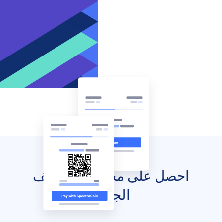
احصل على محفظتك للهاتف
الجوال