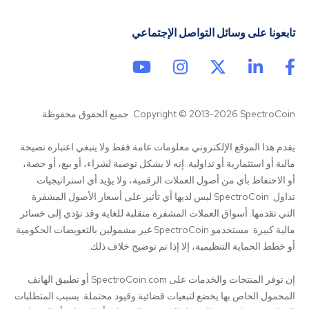
تابعونا على وسائل التواصل الإجتماعي
Copyright © 2013-2026 SpectroCoin. جميع الحقوق محفوظة
يقدم هذا الموقع الإلكتروني معلومات عامة فقط ولا ينبغي اعتباره نصيحة 
مالية أو استثمارية أو تداولية. إنه لا يشكل توصية لشراء، أو بيع، أو حصة، 
أو الاحتفاظ بأي من أصول العملات الرقمية، ولا يؤيد أي استراتيجيات 
تداول. SpectroCoin ليس لديها أي تأثير على أسعار الأصول المشفرة 
التي تقدمها. أسواق العملات المشفرة متقلبة للغاية وقد تؤدي إلى خسائر 
مالية كبيرة. مستخدمو SpectroCoin غير مشمولين بالتعويضات الحكومية 
إن توفر المنتجات والخدمات على SpectroCoin.com أو تطبيق الهاتف 
المحمول الخاص بها يخضع لتبعيات قضائية وقيود محتملة. بسبب المتطلبات 