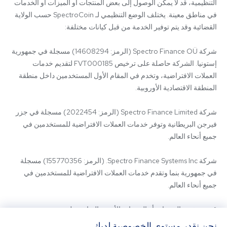
التنظيمية، قد لا يمكن الوصول إلى بعض المنتجات أو الميزات أو الخدمات 
في مناطق معينة. يختلف الوضع التنظيمي لـ SpectroCoin حسب الولاية 
شركة Spectro Finance OÜ (الرمز: 14608294) مسجلة في جمهورية 
إستونيا. الشركة حاصلة على ترخيص FVT000185 لتقديم خدمات 
العملات الافتراضية، وتخدم في المقام الأول المستخدمين داخل منطقة 
شركة Spectro Finance Limited (الرمز: 2022454) مسجلة في جزر 
فيرجن البريطانية وتوفر خدمات العملات الافتراضية للمستخدمين في 
شركة Spectro Finance Systems Inc. (الرمز: 155770356) مسجلة 
في جمهورية بنما وتقدم خدمات العملات الافتراضية للمستخدمين في 
قد يتم تقديم المنتجات أو الخدمات الأخرى المتاحة على 
SpectroCoin.com أو تطبيق الهاتف المحمول الخاص به من قبل كيانات 
نحن نقدر مستوى الخصوصية لديك