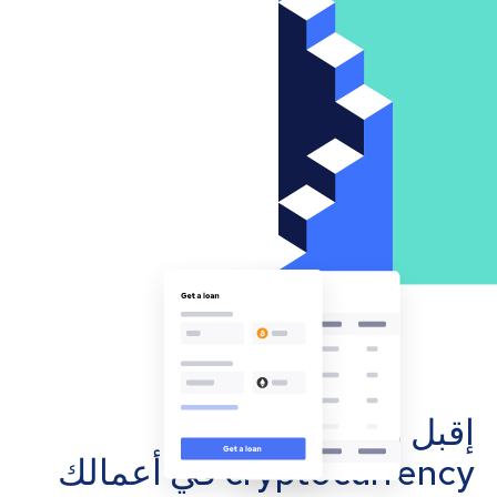
إقبل مدفوعات
cryptocurrency في أعمالك