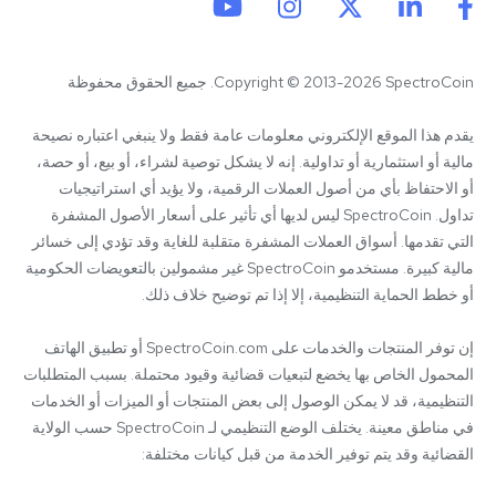
Copyright © 2013-2026 SpectroCoin. جميع الحقوق محفوظة
يقدم هذا الموقع الإلكتروني معلومات عامة فقط ولا ينبغي اعتباره نصيحة 
مالية أو استثمارية أو تداولية. إنه لا يشكل توصية لشراء، أو بيع، أو حصة، 
أو الاحتفاظ بأي من أصول العملات الرقمية، ولا يؤيد أي استراتيجيات 
تداول. SpectroCoin ليس لديها أي تأثير على أسعار الأصول المشفرة 
التي تقدمها. أسواق العملات المشفرة متقلبة للغاية وقد تؤدي إلى خسائر 
مالية كبيرة. مستخدمو SpectroCoin غير مشمولين بالتعويضات الحكومية 
إن توفر المنتجات والخدمات على SpectroCoin.com أو تطبيق الهاتف 
المحمول الخاص بها يخضع لتبعيات قضائية وقيود محتملة. بسبب المتطلبات 
التنظيمية، قد لا يمكن الوصول إلى بعض المنتجات أو الميزات أو الخدمات 
في مناطق معينة. يختلف الوضع التنظيمي لـ SpectroCoin حسب الولاية 