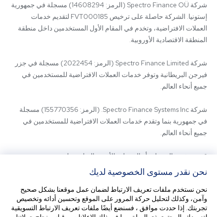
شركة Spectro Finance OÜ (الرمز: 14608294) مسجلة في جمهورية 
إستونيا. الشركة حاصلة على ترخيص FVT000185 لتقديم خدمات 
العملات الافتراضية، وتخدم في المقام الأول المستخدمين داخل منطقة 
شركة Spectro Finance Limited (الرمز: 2022454) مسجلة في جزر 
فيرجن البريطانية وتوفر خدمات العملات الافتراضية للمستخدمين في 
شركة Spectro Finance Systems Inc. (الرمز: 155770356) مسجلة 
في جمهورية بنما وتقدم خدمات العملات الافتراضية للمستخدمين في 
قد يتم تقديم المنتجات أو الخدمات الأخرى المتاحة على 
SpectroCoin.com أو تطبيق الهاتف المحمول الخاص به من قبل كيانات 
نحن نقدر مستوى الخصوصية لديك
تابعة أو مزودي خدمات من أطراف ثالثة. للاستفسار عن الكيان الذي يقدم 
نحن نستخدم ملفات تعريف الارتباط لضمان عمل موقعنا بشكل صحيح
وآمن، وكذلك لتحليل حركة المرور على الموقع وتحسين أدائه وتخصيص
تجربتك. إذا حددت موافق ، فسنضع أيضًا ملفات تعريف الارتباط التسويقية
قبل استخدام منصتنا، يرجى الاطلاع على الشروط والأحكام الخاصة بنا 