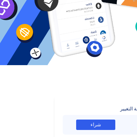
 التغيير
شراء