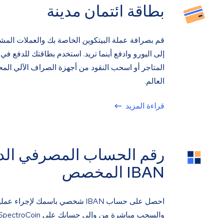
بطاقة ائتمان مدينة
قم بصرافة عملة البيتكوين الخاصة بك والعملات المش
إلى اليورو وادفع أينما تريد. استخدم بطاقتك للدفع في 
المتاجر أو اسحب النقود من أجهزة الصراف الآلي الم
العالم.
قراءة المزيد
رقم الحساب المصرفي الد
IBAN المخصص
احصل على حساب IBAN شخصي باسمك لإجراء ع
والسحب مباشرة من وإلى حسابك على SpectroCoin.