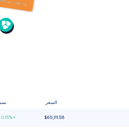
السعر
نسبة
+0.15%
$
65,111.58