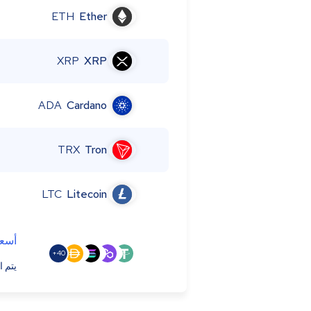
ETH
Ether
XRP
XRP
ADA
Cardano
TRX
Tron
LTC
Litecoin
أسعا
40+
يتم ا