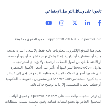
تابعونا على وسائل التواصل الإجتماعي
Copyright © 2013-2026 SpectroCoin. جميع الحقوق محفوظة
يقدم هذا الموقع الإلكتروني معلومات عامة فقط ولا ينبغي اعتباره نصيحة 
مالية أو استثمارية أو تداولية. إنه لا يشكل توصية لشراء، أو بيع، أو حصة، 
أو الاحتفاظ بأي من أصول العملات الرقمية، ولا يؤيد أي استراتيجيات 
تداول. SpectroCoin ليس لديها أي تأثير على أسعار الأصول المشفرة 
التي تقدمها. أسواق العملات المشفرة متقلبة للغاية وقد تؤدي إلى خسائر 
مالية كبيرة. مستخدمو SpectroCoin غير مشمولين بالتعويضات الحكومية 
إن توفر المنتجات والخدمات على SpectroCoin.com أو تطبيق الهاتف 
المحمول الخاص بها يخضع لتبعيات قضائية وقيود محتملة. بسبب المتطلبات 