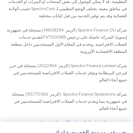
التنظيمية، قد لا يمكن الوصول إلى بعض المنتجات أو الميزات أو الخدمات 
في مناطق معينة. يختلف الوضع التنظيمي لـ SpectroCoin حسب الولاية 
شركة Spectro Finance OÜ (الرمز: 14608294) مسجلة في جمهورية 
إستونيا. الشركة حاصلة على ترخيص FVT000185 لتقديم خدمات 
العملات الافتراضية، وتخدم في المقام الأول المستخدمين داخل منطقة 
شركة Spectro Finance Limited (الرمز: 2022454) مسجلة في جزر 
فيرجن البريطانية وتوفر خدمات العملات الافتراضية للمستخدمين في 
شركة Spectro Finance Systems Inc. (الرمز: 155770356) مسجلة 
في جمهورية بنما وتقدم خدمات العملات الافتراضية للمستخدمين في 
قد يتم تقديم المنتجات أو الخدمات الأخرى المتاحة على 
SpectroCoin.com أو تطبيق الهاتف المحمول الخاص به من قبل كيانات 
نحن نقدر مستوى الخصوصية لديك