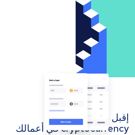
إقبل مدفوعات
cryptocurrency في أعمالك