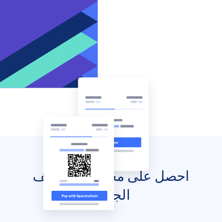
احصل على محفظتك للهاتف
الجوال