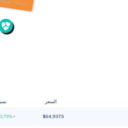
السعر
نسبة
+0.79%
$
64,937.5