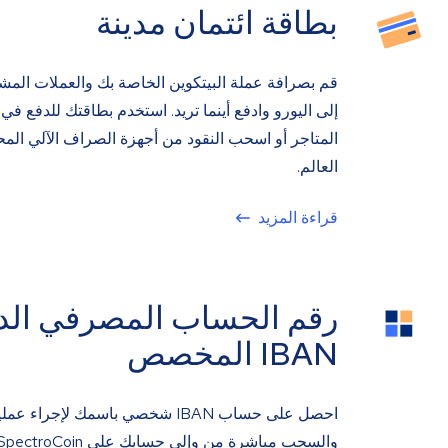
بطاقة ائتمان مدينة
قم بصرافة عملة البيتكوين الخاصة بك والعملات المش
إلى اليورو وادفع أينما تريد. استخدم بطاقتك للدفع في 
المتاجر أو اسحب النقود من أجهزة الصراف الآلي الم
العالم.
قراءة المزيد
رقم الحساب المصرفي الد
IBAN المخصص
احصل على حساب IBAN شخصي باسمك لإجراء ع
والسحب مباشرة من وإلى حسابك على SpectroCoin.