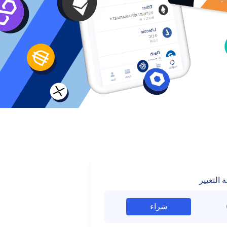
 التغيير
شراء