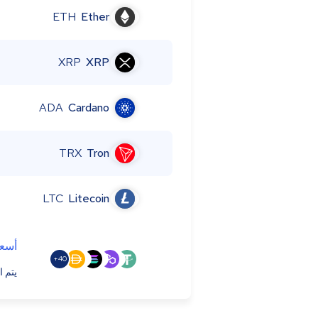
ETH
Ether
XRP
XRP
ADA
Cardano
TRX
Tron
LTC
Litecoin
أسعا
40+
يتم ا