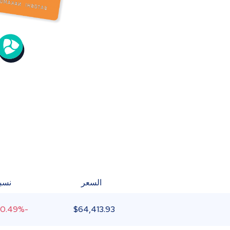
السعر
نسبة
-0.49%
$
64,413.93