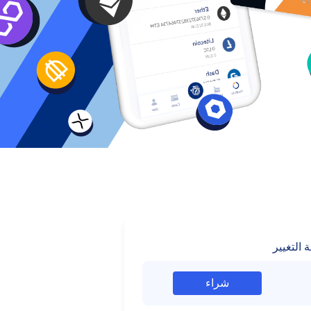
 التغيير
شراء