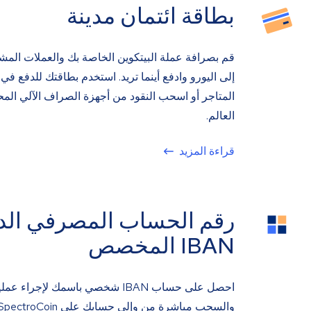
بطاقة ائتمان مدينة
قم بصرافة عملة البيتكوين الخاصة بك والعملات المش
إلى اليورو وادفع أينما تريد. استخدم بطاقتك للدفع في 
المتاجر أو اسحب النقود من أجهزة الصراف الآلي الم
العالم.
قراءة المزيد
رقم الحساب المصرفي الد
IBAN المخصص
احصل على حساب IBAN شخصي باسمك لإجراء ع
والسحب مباشرة من وإلى حسابك على SpectroCoin.