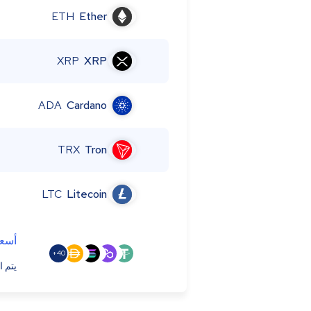
ETH
Ether
XRP
XRP
ADA
Cardano
TRX
Tron
LTC
Litecoin
أسعا
40+
يتم ا