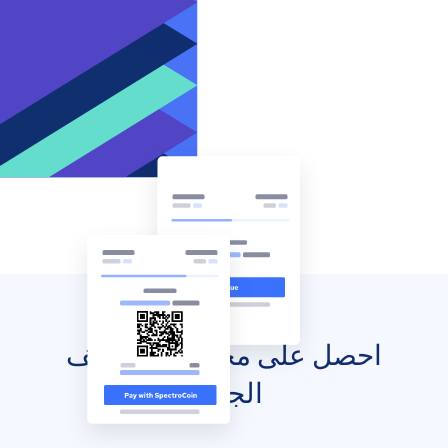
احصل على محفظتك للهاتف
الجوال