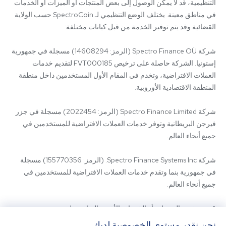
التنظيمية، قد لا يمكن الوصول إلى بعض المنتجات أو الميزات أو الخدمات 
في مناطق معينة. يختلف الوضع التنظيمي لـ SpectroCoin حسب الولاية 
شركة Spectro Finance OÜ (الرمز: 14608294) مسجلة في جمهورية 
إستونيا. الشركة حاصلة على ترخيص FVT000185 لتقديم خدمات 
العملات الافتراضية، وتخدم في المقام الأول المستخدمين داخل منطقة 
شركة Spectro Finance Limited (الرمز: 2022454) مسجلة في جزر 
فيرجن البريطانية وتوفر خدمات العملات الافتراضية للمستخدمين في 
شركة Spectro Finance Systems Inc. (الرمز: 155770356) مسجلة 
في جمهورية بنما وتقدم خدمات العملات الافتراضية للمستخدمين في 
قد يتم تقديم المنتجات أو الخدمات الأخرى المتاحة على 
SpectroCoin.com أو تطبيق الهاتف المحمول الخاص به من قبل كيانات 
نحن نقدر مستوى الخصوصية لديك