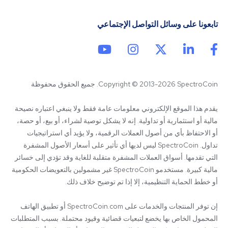
تابعونا على وسائل التواصل الإجتماعي
Copyright © 2013-2026 SpectroCoin. جميع الحقوق محفوظة
يقدم هذا الموقع الإلكتروني معلومات عامة فقط ولا ينبغي اعتباره نصيحة 
مالية أو استثمارية أو تداولية. إنه لا يشكل توصية لشراء، أو بيع، أو حصة، 
أو الاحتفاظ بأي من أصول العملات الرقمية، ولا يؤيد أي استراتيجيات 
تداول. SpectroCoin ليس لديها أي تأثير على أسعار الأصول المشفرة 
التي تقدمها. أسواق العملات المشفرة متقلبة للغاية وقد تؤدي إلى خسائر 
مالية كبيرة. مستخدمو SpectroCoin غير مشمولين بالتعويضات الحكومية 
إن توفر المنتجات والخدمات على SpectroCoin.com أو تطبيق الهاتف 
المحمول الخاص بها يخضع لتبعيات قضائية وقيود محتملة. بسبب المتطلبات 