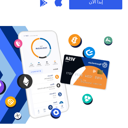
إبدأ الآن