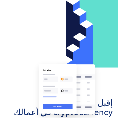
إقبل مدفوعات
cryptocurrency في أعمالك