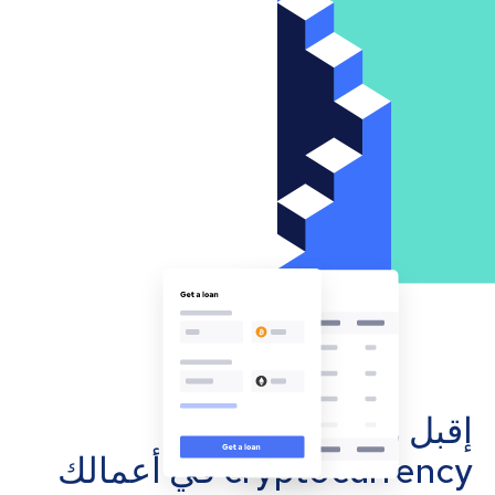
إقبل مدفوعات
cryptocurrency في أعمالك