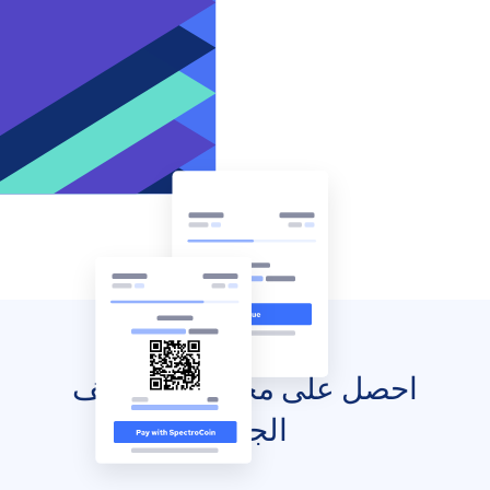
احصل على محفظتك للهاتف
الجوال