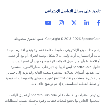
تابعونا على وسائل التواصل الإجتماعي
Copyright © 2013-2026 SpectroCoin. جميع الحقوق محفوظة
يقدم هذا الموقع الإلكتروني معلومات عامة فقط ولا ينبغي اعتباره نصيحة 
مالية أو استثمارية أو تداولية. إنه لا يشكل توصية لشراء، أو بيع، أو حصة، 
أو الاحتفاظ بأي من أصول العملات الرقمية، ولا يؤيد أي استراتيجيات 
تداول. SpectroCoin ليس لديها أي تأثير على أسعار الأصول المشفرة 
التي تقدمها. أسواق العملات المشفرة متقلبة للغاية وقد تؤدي إلى خسائر 
مالية كبيرة. مستخدمو SpectroCoin غير مشمولين بالتعويضات الحكومية 
إن توفر المنتجات والخدمات على SpectroCoin.com أو تطبيق الهاتف 
المحمول الخاص بها يخضع لتبعيات قضائية وقيود محتملة. بسبب المتطلبات 