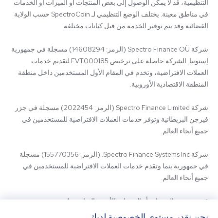
التنظيمية، قد لا يمكن الوصول إلى بعض المنتجات أو الميزات أو الخدمات 
في مناطق معينة. يختلف الوضع التنظيمي لـ SpectroCoin حسب الولاية 
شركة Spectro Finance OÜ (الرمز: 14608294) مسجلة في جمهورية 
إستونيا. الشركة حاصلة على ترخيص FVT000185 لتقديم خدمات 
العملات الافتراضية، وتخدم في المقام الأول المستخدمين داخل منطقة 
شركة Spectro Finance Limited (الرمز: 2022454) مسجلة في جزر 
فيرجن البريطانية وتوفر خدمات العملات الافتراضية للمستخدمين في 
شركة Spectro Finance Systems Inc. (الرمز: 155770356) مسجلة 
في جمهورية بنما وتقدم خدمات العملات الافتراضية للمستخدمين في 
قد يتم تقديم المنتجات أو الخدمات الأخرى المتاحة على 
SpectroCoin.com أو تطبيق الهاتف المحمول الخاص به من قبل كيانات 
نحن نقدر مستوى الخصوصية لديك