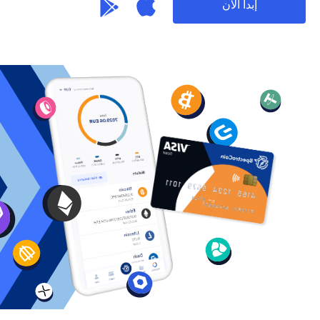
إبدأ الآن