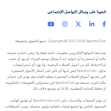
تابعونا على وسائل التواصل الإجتماعي
Copyright © 2013-2026 SpectroCoin. جميع الحقوق محفوظة
يقدم هذا الموقع الإلكتروني معلومات عامة فقط ولا ينبغي اعتباره نصيحة 
مالية أو استثمارية أو تداولية. إنه لا يشكل توصية لشراء، أو بيع، أو حصة، 
أو الاحتفاظ بأي من أصول العملات الرقمية، ولا يؤيد أي استراتيجيات 
تداول. SpectroCoin ليس لديها أي تأثير على أسعار الأصول المشفرة 
التي تقدمها. أسواق العملات المشفرة متقلبة للغاية وقد تؤدي إلى خسائر 
مالية كبيرة. مستخدمو SpectroCoin غير مشمولين بالتعويضات الحكومية 
إن توفر المنتجات والخدمات على SpectroCoin.com أو تطبيق الهاتف 
المحمول الخاص بها يخضع لتبعيات قضائية وقيود محتملة. بسبب المتطلبات 