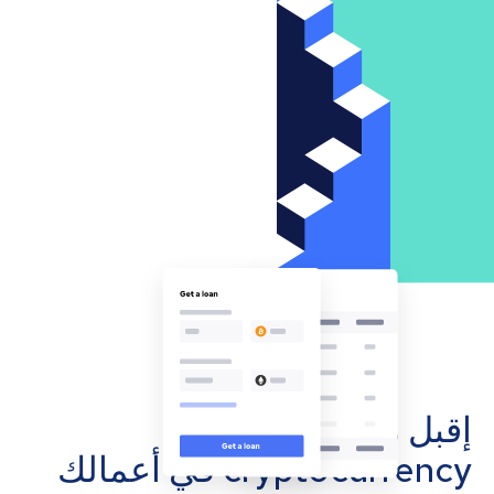
إقبل مدفوعات
cryptocurrency في أعمالك