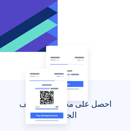
احصل على محفظتك للهاتف
الجوال