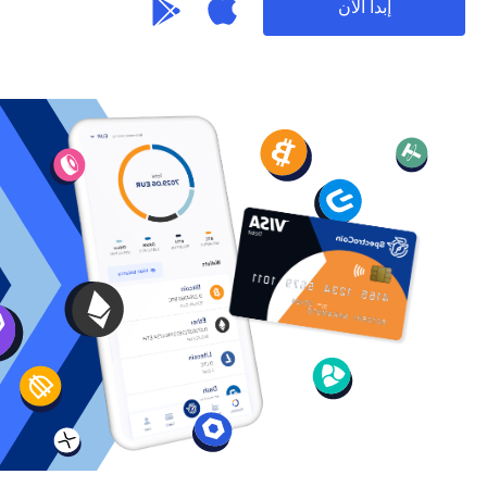
إبدأ الآن