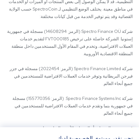
التنظيمية، قد لا يمكن الوصول إلى بعض المنتجات أو الميزات أو الخدمات 
في مناطق معينة. يختلف الوضع التنظيمي لـ SpectroCoin حسب الولاية 
شركة Spectro Finance OÜ (الرمز: 14608294) مسجلة في جمهورية 
إستونيا. الشركة حاصلة على ترخيص FVT000185 لتقديم خدمات 
العملات الافتراضية، وتخدم في المقام الأول المستخدمين داخل منطقة 
شركة Spectro Finance Limited (الرمز: 2022454) مسجلة في جزر 
فيرجن البريطانية وتوفر خدمات العملات الافتراضية للمستخدمين في 
شركة Spectro Finance Systems Inc. (الرمز: 155770356) مسجلة 
في جمهورية بنما وتقدم خدمات العملات الافتراضية للمستخدمين في 
قد يتم تقديم المنتجات أو الخدمات الأخرى المتاحة على 
SpectroCoin.com أو تطبيق الهاتف المحمول الخاص به من قبل كيانات 
نحن نقدر مستوى الخصوصية لديك