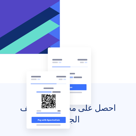
احصل على محفظتك للهاتف
الجوال