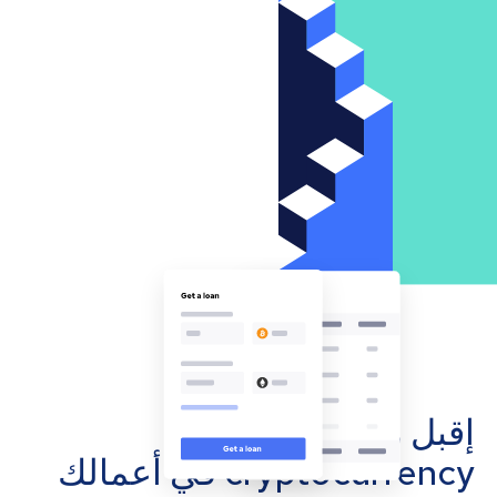
إقبل مدفوعات
cryptocurrency في أعمالك