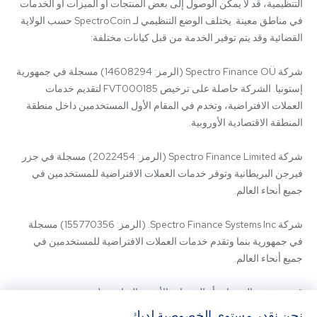
التنظيمية، قد لا يمكن الوصول إلى بعض المنتجات أو الميزات أو الخدمات 
في مناطق معينة. يختلف الوضع التنظيمي لـ SpectroCoin حسب الولاية 
شركة Spectro Finance OÜ (الرمز: 14608294) مسجلة في جمهورية 
إستونيا. الشركة حاصلة على ترخيص FVT000185 لتقديم خدمات 
العملات الافتراضية، وتخدم في المقام الأول المستخدمين داخل منطقة 
شركة Spectro Finance Limited (الرمز: 2022454) مسجلة في جزر 
فيرجن البريطانية وتوفر خدمات العملات الافتراضية للمستخدمين في 
شركة Spectro Finance Systems Inc. (الرمز: 155770356) مسجلة 
في جمهورية بنما وتقدم خدمات العملات الافتراضية للمستخدمين في 
قد يتم تقديم المنتجات أو الخدمات الأخرى المتاحة على 
SpectroCoin.com أو تطبيق الهاتف المحمول الخاص به من قبل كيانات 
نحن نقدر مستوى الخصوصية لديك