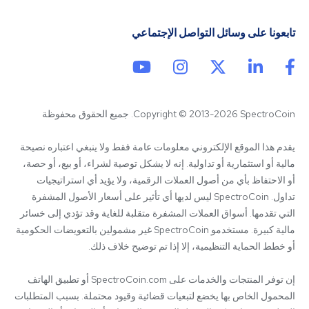
تابعونا على وسائل التواصل الإجتماعي
Copyright © 2013-2026 SpectroCoin. جميع الحقوق محفوظة
يقدم هذا الموقع الإلكتروني معلومات عامة فقط ولا ينبغي اعتباره نصيحة 
مالية أو استثمارية أو تداولية. إنه لا يشكل توصية لشراء، أو بيع، أو حصة، 
أو الاحتفاظ بأي من أصول العملات الرقمية، ولا يؤيد أي استراتيجيات 
تداول. SpectroCoin ليس لديها أي تأثير على أسعار الأصول المشفرة 
التي تقدمها. أسواق العملات المشفرة متقلبة للغاية وقد تؤدي إلى خسائر 
مالية كبيرة. مستخدمو SpectroCoin غير مشمولين بالتعويضات الحكومية 
إن توفر المنتجات والخدمات على SpectroCoin.com أو تطبيق الهاتف 
المحمول الخاص بها يخضع لتبعيات قضائية وقيود محتملة. بسبب المتطلبات 