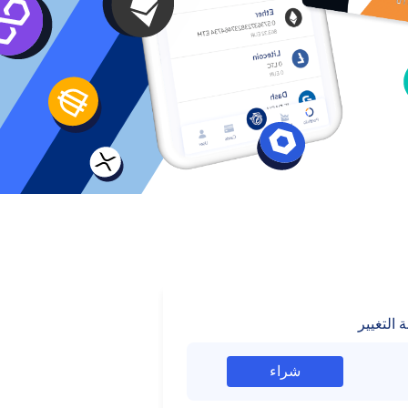
 التغيير
شراء