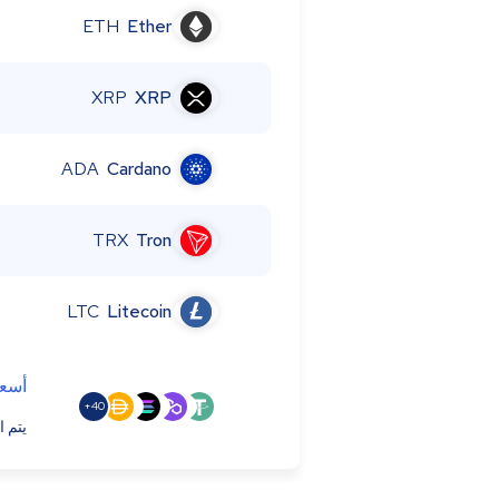
ETH
Ether
XRP
XRP
ADA
Cardano
TRX
Tron
LTC
Litecoin
أسعا
40+
يتم ا