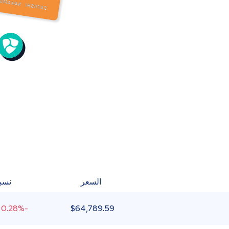
السعر
نسبة
-0.28%
$
64,789.59