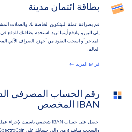
بطاقة ائتمان مدينة
قم بصرافة عملة البيتكوين الخاصة بك والعملات المش
إلى اليورو وادفع أينما تريد. استخدم بطاقتك للدفع في 
المتاجر أو اسحب النقود من أجهزة الصراف الآلي الم
العالم.
قراءة المزيد
رقم الحساب المصرفي الد
IBAN المخصص
احصل على حساب IBAN شخصي باسمك لإجراء ع
والسحب مباشرة من وإلى حسابك على SpectroCoin.