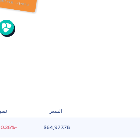
السعر
نسبة
-0.36%
$
64,977.78