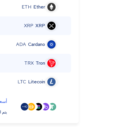
ETH
Ether
XRP
XRP
ADA
Cardano
TRX
Tron
LTC
Litecoin
أسعا
40+
يتم ا