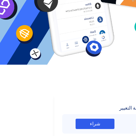
 التغيير
شراء