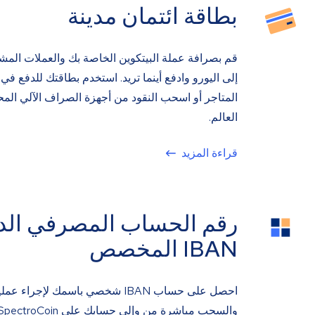
بطاقة ائتمان مدينة
قم بصرافة عملة البيتكوين الخاصة بك والعملات المش
إلى اليورو وادفع أينما تريد. استخدم بطاقتك للدفع في 
المتاجر أو اسحب النقود من أجهزة الصراف الآلي الم
العالم.
قراءة المزيد
رقم الحساب المصرفي الد
IBAN المخصص
احصل على حساب IBAN شخصي باسمك لإجراء ع
والسحب مباشرة من وإلى حسابك على SpectroCoin.