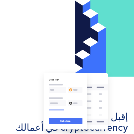
إقبل مدفوعات
cryptocurrency في أعمالك