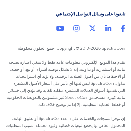
تابعونا على وسائل التواصل الإجتماعي
Copyright © 2013-2026 SpectroCoin. جميع الحقوق محفوظة
يقدم هذا الموقع الإلكتروني معلومات عامة فقط ولا ينبغي اعتباره نصيحة 
مالية أو استثمارية أو تداولية. إنه لا يشكل توصية لشراء، أو بيع، أو حصة، 
أو الاحتفاظ بأي من أصول العملات الرقمية، ولا يؤيد أي استراتيجيات 
تداول. SpectroCoin ليس لديها أي تأثير على أسعار الأصول المشفرة 
التي تقدمها. أسواق العملات المشفرة متقلبة للغاية وقد تؤدي إلى خسائر 
مالية كبيرة. مستخدمو SpectroCoin غير مشمولين بالتعويضات الحكومية 
إن توفر المنتجات والخدمات على SpectroCoin.com أو تطبيق الهاتف 
المحمول الخاص بها يخضع لتبعيات قضائية وقيود محتملة. بسبب المتطلبات 