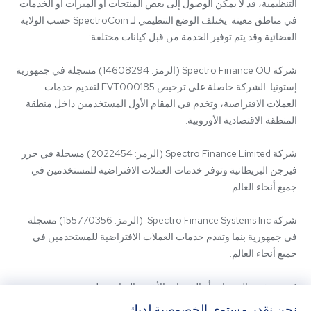
التنظيمية، قد لا يمكن الوصول إلى بعض المنتجات أو الميزات أو الخدمات 
في مناطق معينة. يختلف الوضع التنظيمي لـ SpectroCoin حسب الولاية 
شركة Spectro Finance OÜ (الرمز: 14608294) مسجلة في جمهورية 
إستونيا. الشركة حاصلة على ترخيص FVT000185 لتقديم خدمات 
العملات الافتراضية، وتخدم في المقام الأول المستخدمين داخل منطقة 
شركة Spectro Finance Limited (الرمز: 2022454) مسجلة في جزر 
فيرجن البريطانية وتوفر خدمات العملات الافتراضية للمستخدمين في 
شركة Spectro Finance Systems Inc. (الرمز: 155770356) مسجلة 
في جمهورية بنما وتقدم خدمات العملات الافتراضية للمستخدمين في 
قد يتم تقديم المنتجات أو الخدمات الأخرى المتاحة على 
SpectroCoin.com أو تطبيق الهاتف المحمول الخاص به من قبل كيانات 
نحن نقدر مستوى الخصوصية لديك