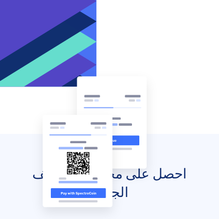
احصل على محفظتك للهاتف
الجوال