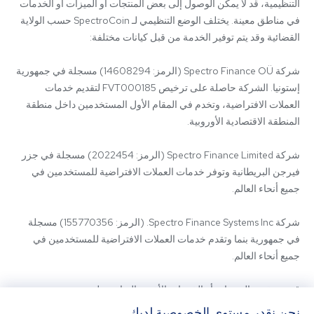
التنظيمية، قد لا يمكن الوصول إلى بعض المنتجات أو الميزات أو الخدمات 
في مناطق معينة. يختلف الوضع التنظيمي لـ SpectroCoin حسب الولاية 
شركة Spectro Finance OÜ (الرمز: 14608294) مسجلة في جمهورية 
إستونيا. الشركة حاصلة على ترخيص FVT000185 لتقديم خدمات 
العملات الافتراضية، وتخدم في المقام الأول المستخدمين داخل منطقة 
شركة Spectro Finance Limited (الرمز: 2022454) مسجلة في جزر 
فيرجن البريطانية وتوفر خدمات العملات الافتراضية للمستخدمين في 
شركة Spectro Finance Systems Inc. (الرمز: 155770356) مسجلة 
في جمهورية بنما وتقدم خدمات العملات الافتراضية للمستخدمين في 
قد يتم تقديم المنتجات أو الخدمات الأخرى المتاحة على 
SpectroCoin.com أو تطبيق الهاتف المحمول الخاص به من قبل كيانات 
نحن نقدر مستوى الخصوصية لديك