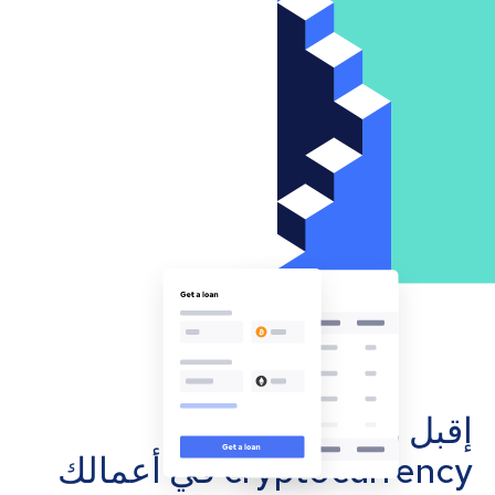
إقبل مدفوعات
cryptocurrency في أعمالك