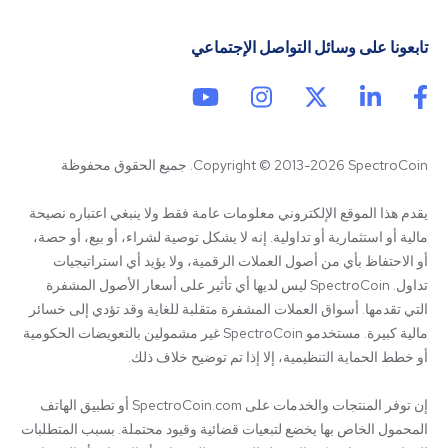
تابعونا على وسائل التواصل الإجتماعي
Copyright © 2013-2026 SpectroCoin. جميع الحقوق محفوظة
يقدم هذا الموقع الإلكتروني معلومات عامة فقط ولا ينبغي اعتباره نصيحة 
مالية أو استثمارية أو تداولية. إنه لا يشكل توصية لشراء، أو بيع، أو حصة، 
أو الاحتفاظ بأي من أصول العملات الرقمية، ولا يؤيد أي استراتيجيات 
تداول. SpectroCoin ليس لديها أي تأثير على أسعار الأصول المشفرة 
التي تقدمها. أسواق العملات المشفرة متقلبة للغاية وقد تؤدي إلى خسائر 
مالية كبيرة. مستخدمو SpectroCoin غير مشمولين بالتعويضات الحكومية 
إن توفر المنتجات والخدمات على SpectroCoin.com أو تطبيق الهاتف 
المحمول الخاص بها يخضع لتبعيات قضائية وقيود محتملة. بسبب المتطلبات 