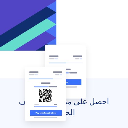
احصل على محفظتك للهاتف
الجوال