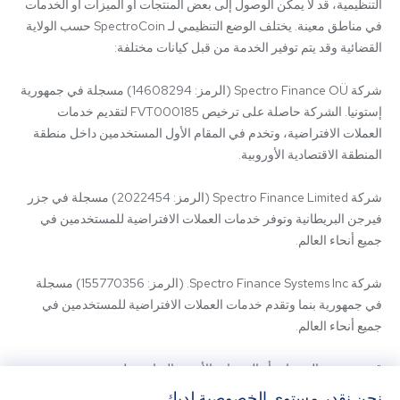
التنظيمية، قد لا يمكن الوصول إلى بعض المنتجات أو الميزات أو الخدمات 
في مناطق معينة. يختلف الوضع التنظيمي لـ SpectroCoin حسب الولاية 
شركة Spectro Finance OÜ (الرمز: 14608294) مسجلة في جمهورية 
إستونيا. الشركة حاصلة على ترخيص FVT000185 لتقديم خدمات 
العملات الافتراضية، وتخدم في المقام الأول المستخدمين داخل منطقة 
شركة Spectro Finance Limited (الرمز: 2022454) مسجلة في جزر 
فيرجن البريطانية وتوفر خدمات العملات الافتراضية للمستخدمين في 
شركة Spectro Finance Systems Inc. (الرمز: 155770356) مسجلة 
في جمهورية بنما وتقدم خدمات العملات الافتراضية للمستخدمين في 
قد يتم تقديم المنتجات أو الخدمات الأخرى المتاحة على 
SpectroCoin.com أو تطبيق الهاتف المحمول الخاص به من قبل كيانات 
نحن نقدر مستوى الخصوصية لديك