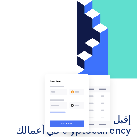
إقبل مدفوعات
cryptocurrency في أعمالك