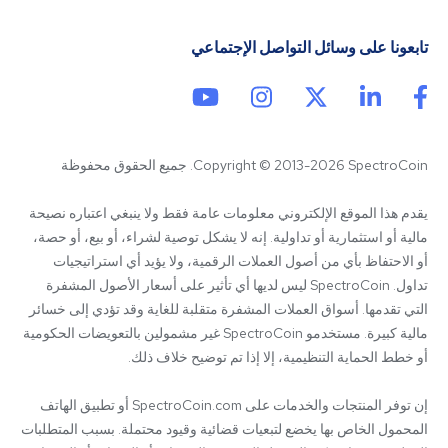
تابعونا على وسائل التواصل الإجتماعي
Copyright © 2013-2026 SpectroCoin. جميع الحقوق محفوظة
يقدم هذا الموقع الإلكتروني معلومات عامة فقط ولا ينبغي اعتباره نصيحة 
مالية أو استثمارية أو تداولية. إنه لا يشكل توصية لشراء، أو بيع، أو حصة، 
أو الاحتفاظ بأي من أصول العملات الرقمية، ولا يؤيد أي استراتيجيات 
تداول. SpectroCoin ليس لديها أي تأثير على أسعار الأصول المشفرة 
التي تقدمها. أسواق العملات المشفرة متقلبة للغاية وقد تؤدي إلى خسائر 
مالية كبيرة. مستخدمو SpectroCoin غير مشمولين بالتعويضات الحكومية 
إن توفر المنتجات والخدمات على SpectroCoin.com أو تطبيق الهاتف 
المحمول الخاص بها يخضع لتبعيات قضائية وقيود محتملة. بسبب المتطلبات 