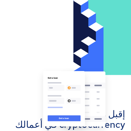
إقبل مدفوعات
cryptocurrency في أعمالك