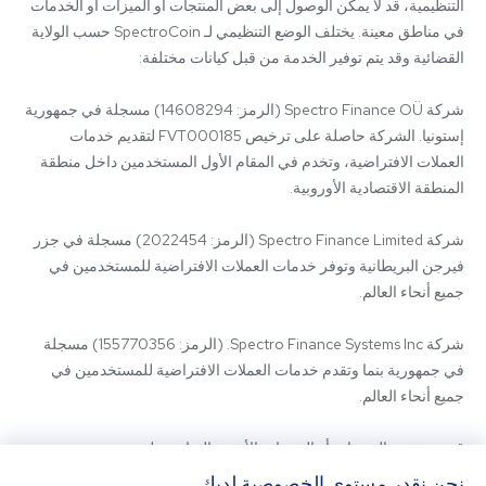
التنظيمية، قد لا يمكن الوصول إلى بعض المنتجات أو الميزات أو الخدمات 
في مناطق معينة. يختلف الوضع التنظيمي لـ SpectroCoin حسب الولاية 
شركة Spectro Finance OÜ (الرمز: 14608294) مسجلة في جمهورية 
إستونيا. الشركة حاصلة على ترخيص FVT000185 لتقديم خدمات 
العملات الافتراضية، وتخدم في المقام الأول المستخدمين داخل منطقة 
شركة Spectro Finance Limited (الرمز: 2022454) مسجلة في جزر 
فيرجن البريطانية وتوفر خدمات العملات الافتراضية للمستخدمين في 
شركة Spectro Finance Systems Inc. (الرمز: 155770356) مسجلة 
في جمهورية بنما وتقدم خدمات العملات الافتراضية للمستخدمين في 
قد يتم تقديم المنتجات أو الخدمات الأخرى المتاحة على 
SpectroCoin.com أو تطبيق الهاتف المحمول الخاص به من قبل كيانات 
نحن نقدر مستوى الخصوصية لديك