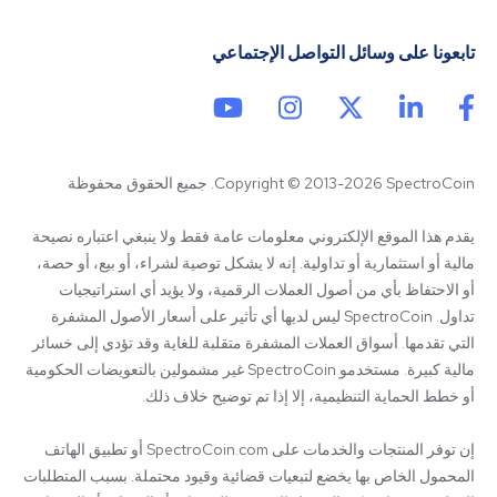
تابعونا على وسائل التواصل الإجتماعي
Copyright © 2013-2026 SpectroCoin. جميع الحقوق محفوظة
يقدم هذا الموقع الإلكتروني معلومات عامة فقط ولا ينبغي اعتباره نصيحة 
مالية أو استثمارية أو تداولية. إنه لا يشكل توصية لشراء، أو بيع، أو حصة، 
أو الاحتفاظ بأي من أصول العملات الرقمية، ولا يؤيد أي استراتيجيات 
تداول. SpectroCoin ليس لديها أي تأثير على أسعار الأصول المشفرة 
التي تقدمها. أسواق العملات المشفرة متقلبة للغاية وقد تؤدي إلى خسائر 
مالية كبيرة. مستخدمو SpectroCoin غير مشمولين بالتعويضات الحكومية 
إن توفر المنتجات والخدمات على SpectroCoin.com أو تطبيق الهاتف 
المحمول الخاص بها يخضع لتبعيات قضائية وقيود محتملة. بسبب المتطلبات 