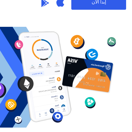
إبدأ الآن