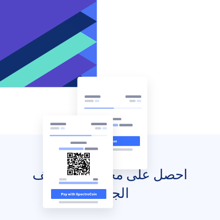
احصل على محفظتك للهاتف
الجوال