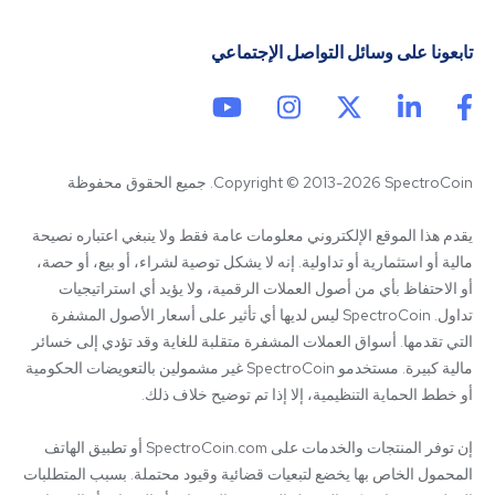
تابعونا على وسائل التواصل الإجتماعي
Copyright © 2013-2026 SpectroCoin. جميع الحقوق محفوظة
يقدم هذا الموقع الإلكتروني معلومات عامة فقط ولا ينبغي اعتباره نصيحة 
مالية أو استثمارية أو تداولية. إنه لا يشكل توصية لشراء، أو بيع، أو حصة، 
أو الاحتفاظ بأي من أصول العملات الرقمية، ولا يؤيد أي استراتيجيات 
تداول. SpectroCoin ليس لديها أي تأثير على أسعار الأصول المشفرة 
التي تقدمها. أسواق العملات المشفرة متقلبة للغاية وقد تؤدي إلى خسائر 
مالية كبيرة. مستخدمو SpectroCoin غير مشمولين بالتعويضات الحكومية 
إن توفر المنتجات والخدمات على SpectroCoin.com أو تطبيق الهاتف 
المحمول الخاص بها يخضع لتبعيات قضائية وقيود محتملة. بسبب المتطلبات 