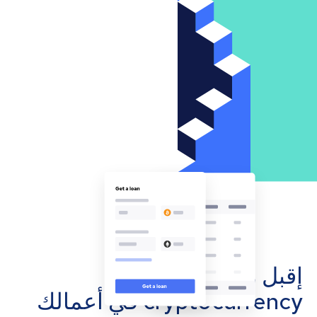
إقبل مدفوعات
cryptocurrency في أعمالك