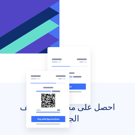
احصل على محفظتك للهاتف
الجوال