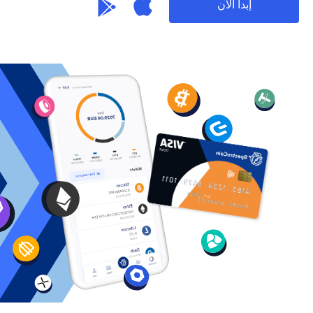
إبدأ الآن