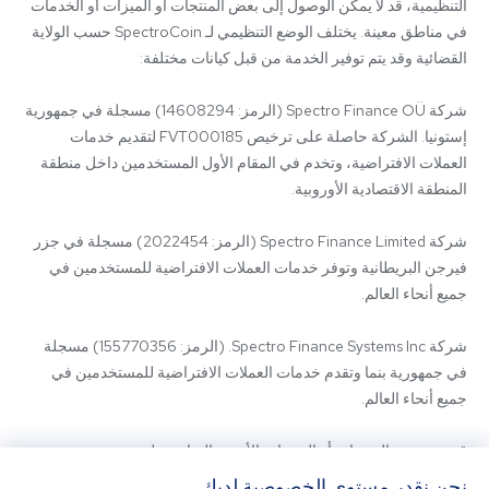
التنظيمية، قد لا يمكن الوصول إلى بعض المنتجات أو الميزات أو الخدمات 
في مناطق معينة. يختلف الوضع التنظيمي لـ SpectroCoin حسب الولاية 
شركة Spectro Finance OÜ (الرمز: 14608294) مسجلة في جمهورية 
إستونيا. الشركة حاصلة على ترخيص FVT000185 لتقديم خدمات 
العملات الافتراضية، وتخدم في المقام الأول المستخدمين داخل منطقة 
شركة Spectro Finance Limited (الرمز: 2022454) مسجلة في جزر 
فيرجن البريطانية وتوفر خدمات العملات الافتراضية للمستخدمين في 
شركة Spectro Finance Systems Inc. (الرمز: 155770356) مسجلة 
في جمهورية بنما وتقدم خدمات العملات الافتراضية للمستخدمين في 
قد يتم تقديم المنتجات أو الخدمات الأخرى المتاحة على 
SpectroCoin.com أو تطبيق الهاتف المحمول الخاص به من قبل كيانات 
نحن نقدر مستوى الخصوصية لديك