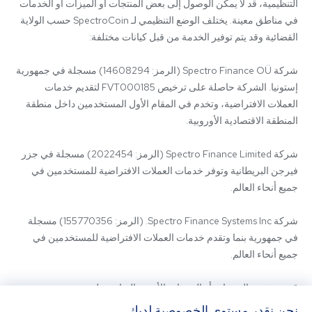
التنظيمية، قد لا يمكن الوصول إلى بعض المنتجات أو الميزات أو الخدمات 
في مناطق معينة. يختلف الوضع التنظيمي لـ SpectroCoin حسب الولاية 
شركة Spectro Finance OÜ (الرمز: 14608294) مسجلة في جمهورية 
إستونيا. الشركة حاصلة على ترخيص FVT000185 لتقديم خدمات 
العملات الافتراضية، وتخدم في المقام الأول المستخدمين داخل منطقة 
شركة Spectro Finance Limited (الرمز: 2022454) مسجلة في جزر 
فيرجن البريطانية وتوفر خدمات العملات الافتراضية للمستخدمين في 
شركة Spectro Finance Systems Inc. (الرمز: 155770356) مسجلة 
في جمهورية بنما وتقدم خدمات العملات الافتراضية للمستخدمين في 
قد يتم تقديم المنتجات أو الخدمات الأخرى المتاحة على 
SpectroCoin.com أو تطبيق الهاتف المحمول الخاص به من قبل كيانات 
نحن نقدر مستوى الخصوصية لديك