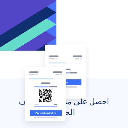
احصل على محفظتك للهاتف
الجوال