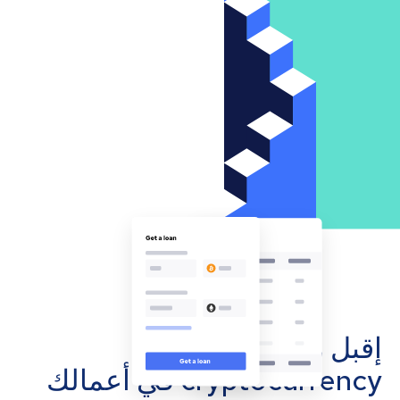
إقبل مدفوعات
cryptocurrency في أعمالك