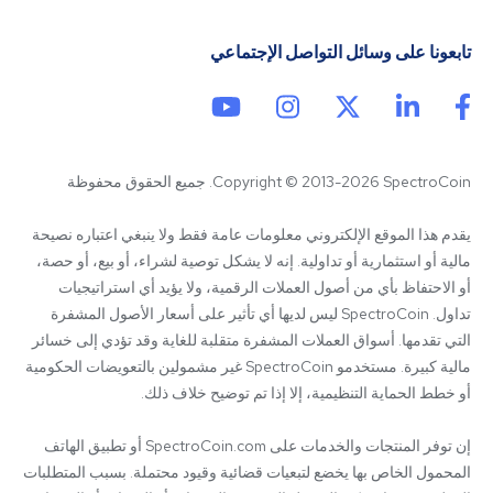
تابعونا على وسائل التواصل الإجتماعي
Copyright © 2013-2026 SpectroCoin. جميع الحقوق محفوظة
يقدم هذا الموقع الإلكتروني معلومات عامة فقط ولا ينبغي اعتباره نصيحة 
مالية أو استثمارية أو تداولية. إنه لا يشكل توصية لشراء، أو بيع، أو حصة، 
أو الاحتفاظ بأي من أصول العملات الرقمية، ولا يؤيد أي استراتيجيات 
تداول. SpectroCoin ليس لديها أي تأثير على أسعار الأصول المشفرة 
التي تقدمها. أسواق العملات المشفرة متقلبة للغاية وقد تؤدي إلى خسائر 
مالية كبيرة. مستخدمو SpectroCoin غير مشمولين بالتعويضات الحكومية 
إن توفر المنتجات والخدمات على SpectroCoin.com أو تطبيق الهاتف 
المحمول الخاص بها يخضع لتبعيات قضائية وقيود محتملة. بسبب المتطلبات 