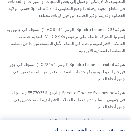
التنظيمية، قد لا يمكن الوصول إلى بعض المنتجات أو الميزات أو الخدمات 
في مناطق معينة. يختلف الوضع التنظيمي لـ SpectroCoin حسب الولاية 
شركة Spectro Finance OÜ (الرمز: 14608294) مسجلة في جمهورية 
إستونيا. الشركة حاصلة على ترخيص FVT000185 لتقديم خدمات 
العملات الافتراضية، وتخدم في المقام الأول المستخدمين داخل منطقة 
شركة Spectro Finance Limited (الرمز: 2022454) مسجلة في جزر 
فيرجن البريطانية وتوفر خدمات العملات الافتراضية للمستخدمين في 
شركة Spectro Finance Systems Inc. (الرمز: 155770356) مسجلة 
في جمهورية بنما وتقدم خدمات العملات الافتراضية للمستخدمين في 
قد يتم تقديم المنتجات أو الخدمات الأخرى المتاحة على 
SpectroCoin.com أو تطبيق الهاتف المحمول الخاص به من قبل كيانات 
نحن نقدر مستوى الخصوصية لديك