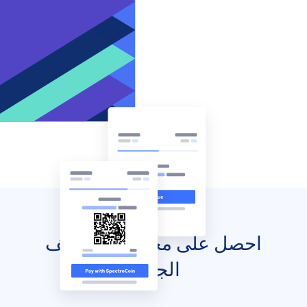
احصل على محفظتك للهاتف
الجوال