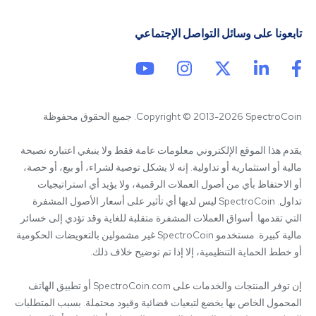
تابعونا على وسائل التواصل الإجتماعي
Copyright © 2013-2026 SpectroCoin. جميع الحقوق محفوظة
يقدم هذا الموقع الإلكتروني معلومات عامة فقط ولا ينبغي اعتباره نصيحة 
مالية أو استثمارية أو تداولية. إنه لا يشكل توصية لشراء، أو بيع، أو حصة، 
أو الاحتفاظ بأي من أصول العملات الرقمية، ولا يؤيد أي استراتيجيات 
تداول. SpectroCoin ليس لديها أي تأثير على أسعار الأصول المشفرة 
التي تقدمها. أسواق العملات المشفرة متقلبة للغاية وقد تؤدي إلى خسائر 
مالية كبيرة. مستخدمو SpectroCoin غير مشمولين بالتعويضات الحكومية 
إن توفر المنتجات والخدمات على SpectroCoin.com أو تطبيق الهاتف 
المحمول الخاص بها يخضع لتبعيات قضائية وقيود محتملة. بسبب المتطلبات 