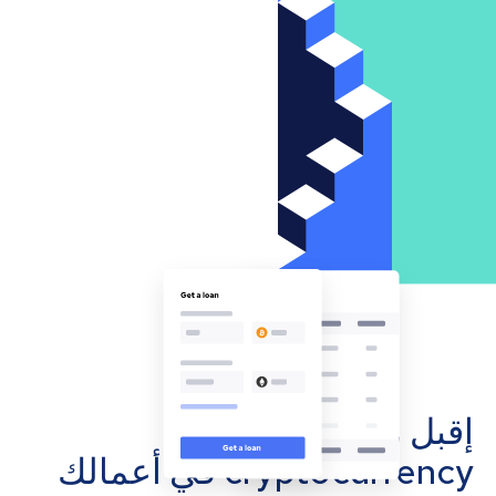
إقبل مدفوعات
cryptocurrency في أعمالك