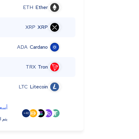
ETH
Ether
XRP
XRP
ADA
Cardano
TRX
Tron
LTC
Litecoin
أسعا
40+
يتم ا