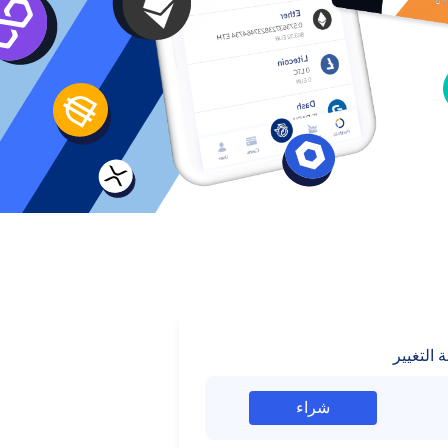
 التغيير
شراء