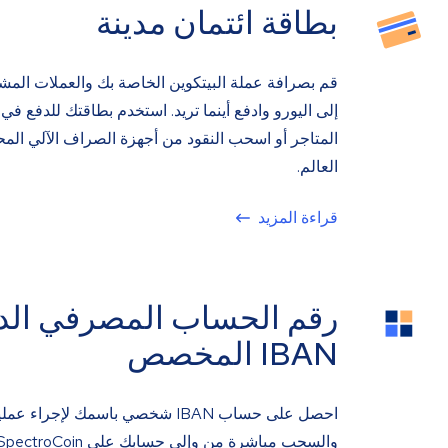
بطاقة ائتمان مدينة
قم بصرافة عملة البيتكوين الخاصة بك والعملات المش
إلى اليورو وادفع أينما تريد. استخدم بطاقتك للدفع في 
المتاجر أو اسحب النقود من أجهزة الصراف الآلي الم
العالم.
قراءة المزيد
رقم الحساب المصرفي الد
IBAN المخصص
احصل على حساب IBAN شخصي باسمك لإجراء ع
والسحب مباشرة من وإلى حسابك على SpectroCoin.