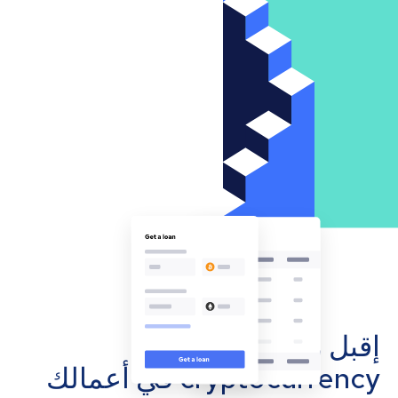
إقبل مدفوعات
cryptocurrency في أعمالك