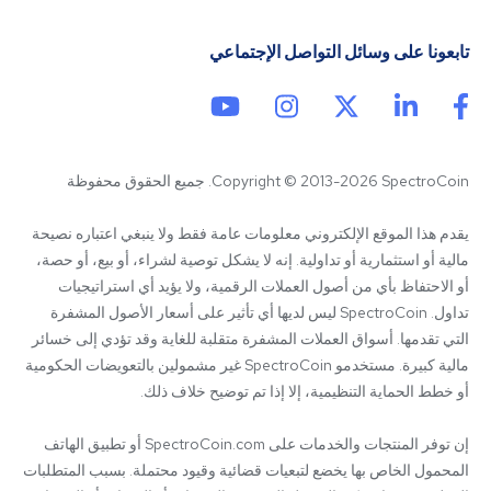
تابعونا على وسائل التواصل الإجتماعي
Copyright © 2013-2026 SpectroCoin. جميع الحقوق محفوظة
يقدم هذا الموقع الإلكتروني معلومات عامة فقط ولا ينبغي اعتباره نصيحة 
مالية أو استثمارية أو تداولية. إنه لا يشكل توصية لشراء، أو بيع، أو حصة، 
أو الاحتفاظ بأي من أصول العملات الرقمية، ولا يؤيد أي استراتيجيات 
تداول. SpectroCoin ليس لديها أي تأثير على أسعار الأصول المشفرة 
التي تقدمها. أسواق العملات المشفرة متقلبة للغاية وقد تؤدي إلى خسائر 
مالية كبيرة. مستخدمو SpectroCoin غير مشمولين بالتعويضات الحكومية 
إن توفر المنتجات والخدمات على SpectroCoin.com أو تطبيق الهاتف 
المحمول الخاص بها يخضع لتبعيات قضائية وقيود محتملة. بسبب المتطلبات 