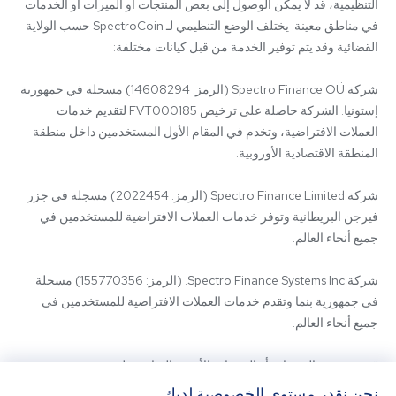
التنظيمية، قد لا يمكن الوصول إلى بعض المنتجات أو الميزات أو الخدمات 
في مناطق معينة. يختلف الوضع التنظيمي لـ SpectroCoin حسب الولاية 
شركة Spectro Finance OÜ (الرمز: 14608294) مسجلة في جمهورية 
إستونيا. الشركة حاصلة على ترخيص FVT000185 لتقديم خدمات 
العملات الافتراضية، وتخدم في المقام الأول المستخدمين داخل منطقة 
شركة Spectro Finance Limited (الرمز: 2022454) مسجلة في جزر 
فيرجن البريطانية وتوفر خدمات العملات الافتراضية للمستخدمين في 
شركة Spectro Finance Systems Inc. (الرمز: 155770356) مسجلة 
في جمهورية بنما وتقدم خدمات العملات الافتراضية للمستخدمين في 
قد يتم تقديم المنتجات أو الخدمات الأخرى المتاحة على 
SpectroCoin.com أو تطبيق الهاتف المحمول الخاص به من قبل كيانات 
نحن نقدر مستوى الخصوصية لديك