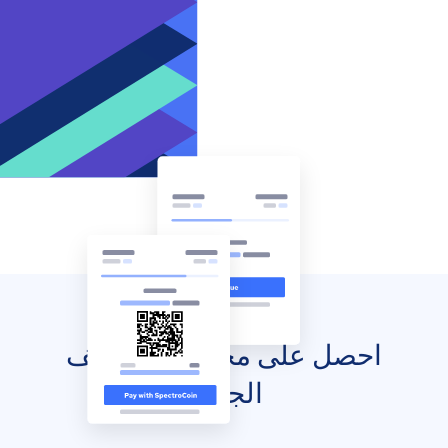
احصل على محفظتك للهاتف
الجوال