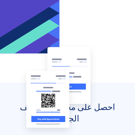
احصل على محفظتك للهاتف
الجوال