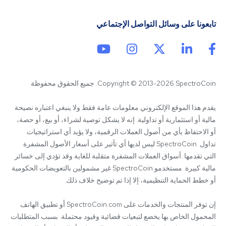
تابعونا على وسائل التواصل الإجتماعي
Copyright © 2013-2026 SpectroCoin. جميع الحقوق محفوظة
يقدم هذا الموقع الإلكتروني معلومات عامة فقط ولا ينبغي اعتباره نصيحة 
مالية أو استثمارية أو تداولية. إنه لا يشكل توصية لشراء، أو بيع، أو حصة، 
أو الاحتفاظ بأي من أصول العملات الرقمية، ولا يؤيد أي استراتيجيات 
تداول. SpectroCoin ليس لديها أي تأثير على أسعار الأصول المشفرة 
التي تقدمها. أسواق العملات المشفرة متقلبة للغاية وقد تؤدي إلى خسائر 
مالية كبيرة. مستخدمو SpectroCoin غير مشمولين بالتعويضات الحكومية 
إن توفر المنتجات والخدمات على SpectroCoin.com أو تطبيق الهاتف 
المحمول الخاص بها يخضع لتبعيات قضائية وقيود محتملة. بسبب المتطلبات 