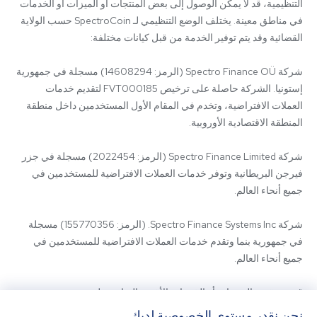
التنظيمية، قد لا يمكن الوصول إلى بعض المنتجات أو الميزات أو الخدمات 
في مناطق معينة. يختلف الوضع التنظيمي لـ SpectroCoin حسب الولاية 
شركة Spectro Finance OÜ (الرمز: 14608294) مسجلة في جمهورية 
إستونيا. الشركة حاصلة على ترخيص FVT000185 لتقديم خدمات 
العملات الافتراضية، وتخدم في المقام الأول المستخدمين داخل منطقة 
شركة Spectro Finance Limited (الرمز: 2022454) مسجلة في جزر 
فيرجن البريطانية وتوفر خدمات العملات الافتراضية للمستخدمين في 
شركة Spectro Finance Systems Inc. (الرمز: 155770356) مسجلة 
في جمهورية بنما وتقدم خدمات العملات الافتراضية للمستخدمين في 
قد يتم تقديم المنتجات أو الخدمات الأخرى المتاحة على 
SpectroCoin.com أو تطبيق الهاتف المحمول الخاص به من قبل كيانات 
نحن نقدر مستوى الخصوصية لديك