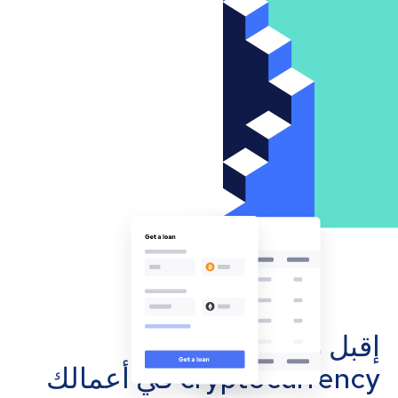
إقبل مدفوعات
cryptocurrency في أعمالك