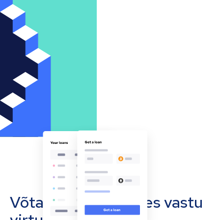
Võta oma ettevõttes vastu
virtuaalvääringuid