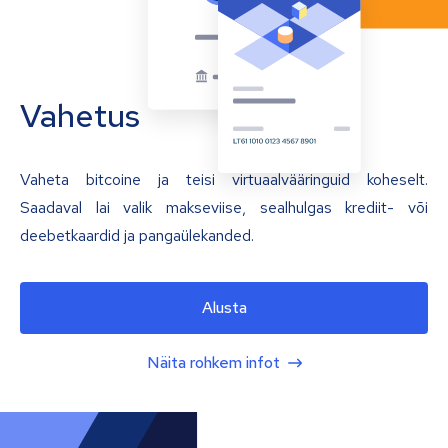
Vahetus
Vaheta bitcoine ja teisi virtuaalvääringuid koheselt.
Saadaval lai valik makseviise, sealhulgas krediit- või
deebetkaardid ja pangaülekanded.
Alusta
Näita rohkem infot