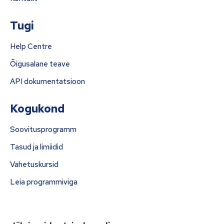
Tugi
Help Centre
Õigusalane teave
API dokumentatsioon
Kogukond
Soovitusprogramm
Tasud ja limiidid
Vahetuskursid
Leia programmiviga