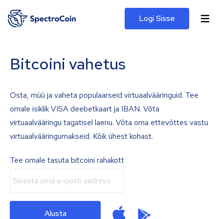
Logi Sisse
Bitcoini vahetus
Osta, müü ja vaheta populaarseid virtuaalvääringuid. Tee
omale isiklik VISA deebetkaart ja IBAN. Võta
virtuaalvääringu tagatisel laenu. Võta oma ettevõttes vastu
virtuaalvääringumakseid. Kõik ühest kohast.
Tee omale tasuta bitcoini rahakott
Alusta