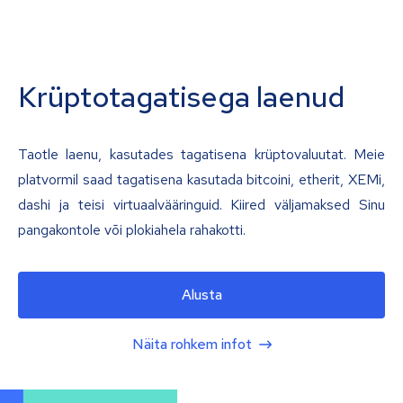
Krüptotagatisega laenud
Taotle laenu, kasutades tagatisena krüptovaluutat. Meie
platvormil saad tagatisena kasutada bitcoini, etherit, XEMi,
dashi ja teisi virtuaalvääringuid. Kiired väljamaksed Sinu
pangakontole või plokiahela rahakotti.
Alusta
Näita rohkem infot