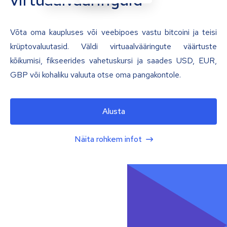
Võta oma kaupluses või veebipoes vastu bitcoini ja teisi
krüptovaluutasid. Väldi virtuaalvääringute väärtuste
kõikumisi, fikseerides vahetuskursi ja saades USD, EUR,
GBP või kohaliku valuuta otse oma pangakontole.
Alusta
Näita rohkem infot