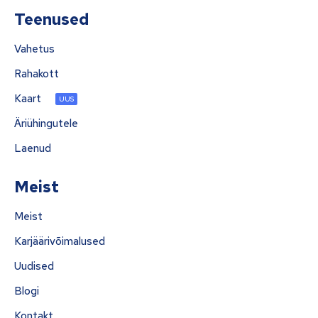
Teenused
Vahetus
Rahakott
Kaart
UUS
Äriühingutele
Laenud
Meist
Meist
Karjäärivõimalused
Uudised
Blogi
Kontakt