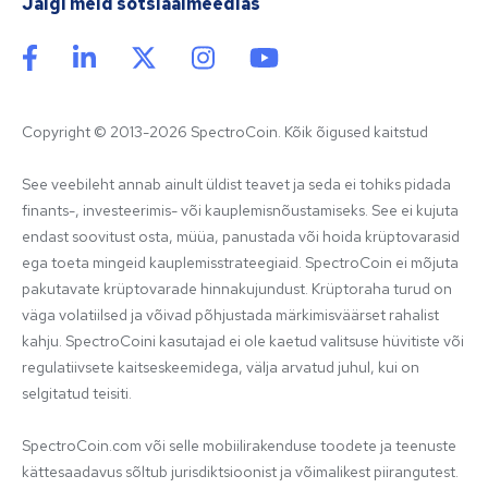
Jälgi meid sotsiaalmeedias
Copyright © 2013-2026 SpectroCoin. Kõik õigused kaitstud
See veebileht annab ainult üldist teavet ja seda ei tohiks pidada 
finants-, investeerimis- või kauplemisnõustamiseks. See ei kujuta 
endast soovitust osta, müüa, panustada või hoida krüptovarasid 
ega toeta mingeid kauplemisstrateegiaid. SpectroCoin ei mõjuta 
pakutavate krüptovarade hinnakujundust. Krüptoraha turud on 
väga volatiilsed ja võivad põhjustada märkimisväärset rahalist 
kahju. SpectroCoini kasutajad ei ole kaetud valitsuse hüvitiste või 
regulatiivsete kaitseskeemidega, välja arvatud juhul, kui on 
selgitatud teisiti.

SpectroCoin.com või selle mobiilirakenduse toodete ja teenuste 
kättesaadavus sõltub jurisdiktsioonist ja võimalikest piirangutest. 