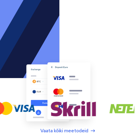
Vaata kõiki meetodeid