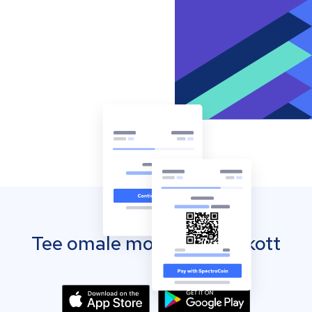
Tee omale mobiilne rahakott