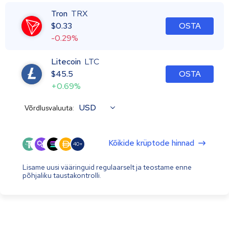
Tron
TRX
$
0.33
OSTA
-0.29%
Litecoin
LTC
$
45.5
OSTA
+0.69%
USD
Võrdlusvaluuta:
Kõikide krüptode hinnad
40+
Lisame uusi vääringuid regulaarselt ja teostame enne
põhjaliku taustakontrolli.