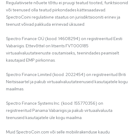
Regulatiivsete nõuete tõttu ei pruugi teatud tooted, funktsioonid 
või teenused olla teatud piirkondades kättesaadavad. 
SpectroCoini regulatiivne staatus on jurisdiktsiooniti erinev ja 
teenust võivad pakkuda erinevad üksused:

Spectro Finance OÜ (kood: 14608294) on registreeritud Eesti 
Vabariigis. Ettevõttel on litsents FVT000185 
virtuaalvaluutateenuste osutamiseks, teenindades peamiselt 
kasutajaid EMP piirkonnas.

Spectro Finance Limited (kood: 2022454) on registreeritud Briti 
Neitsisaartel ja pakub virtuaalvaluutateenuseid kasutajatele kogu 
maailmas.

Spectro Finance Systems Inc. (kood: 155770356) on 
registreeritud Panama Vabariigis ja pakub virtuaalvaluuta 
teenuseid kasutajatele üle kogu maailma.

Muid SpectroCoin.com või selle mobiilirakenduse kaudu 