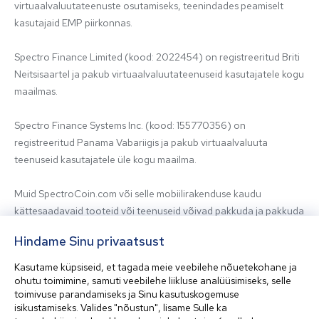
virtuaalvaluutateenuste osutamiseks, teenindades peamiselt 
kasutajaid EMP piirkonnas.

Spectro Finance Limited (kood: 2022454) on registreeritud Briti 
Neitsisaartel ja pakub virtuaalvaluutateenuseid kasutajatele kogu 
maailmas.

Spectro Finance Systems Inc. (kood: 155770356) on 
registreeritud Panama Vabariigis ja pakub virtuaalvaluuta 
teenuseid kasutajatele üle kogu maailma.

Muid SpectroCoin.com või selle mobiilirakenduse kaudu 
kättesaadavaid tooteid või teenuseid võivad pakkuda ja pakkuda 
sidusüksused või kolmandatest isikutest teenusepakkujad. 
Hindame Sinu privaatsust
Asjaomaseid teenuseid pakkuva üksuse kohta päringute 
tegemiseks võtke meiega ühendust.

Kasutame küpsiseid, et tagada meie veebilehe nõuetekohane ja
ohutu toimimine, samuti veebilehe liikluse analüüsimiseks, selle
toimivuse parandamiseks ja Sinu kasutuskogemuse
Enne meie platvormi kasutamist tutvuge palun meie 
isikustamiseks. Valides "nõustun", lisame Sulle ka
kasutustingimustega ja pöörduge vajadusel sõltumatu 