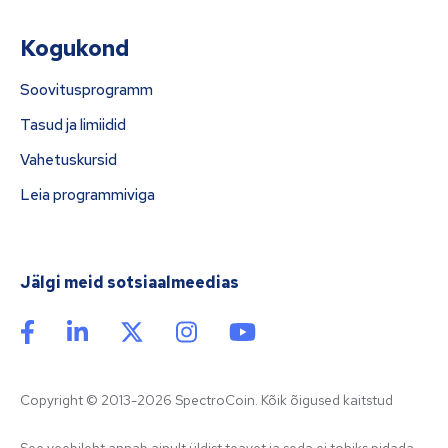
Kogukond
Soovitusprogramm
Tasud ja limiidid
Vahetuskursid
Leia programmiviga
Jälgi meid sotsiaalmeedias
Copyright © 2013-2026 SpectroCoin. Kõik õigused kaitstud
See veebileht annab ainult üldist teavet ja seda ei tohiks pidada 