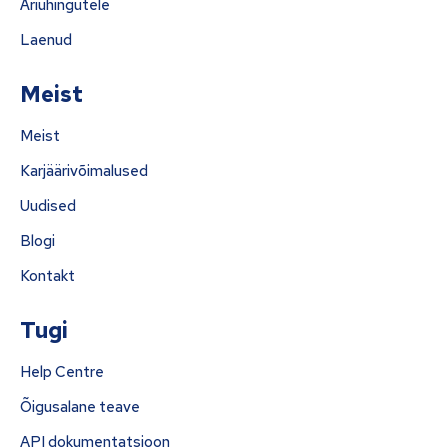
Äriühingutele
Laenud
Meist
Meist
Karjäärivõimalused
Uudised
Blogi
Kontakt
Tugi
Help Centre
Õigusalane teave
API dokumentatsioon