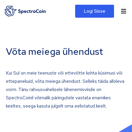
Logi Sisse
Võta meiega ühendust
Kui Sul on meie teenuste või ettevõtte kohta küsimusi või
ettepanekuid, võta meiega ühendust. Selleks täida alloleva
vorm. Tänu rahvusvahelisele lähenemisviisile on
SpectroCoinil võimalik päringutele vastata enamikes
keeltes, seega kasuta julgelt oma eelistatud keelt.