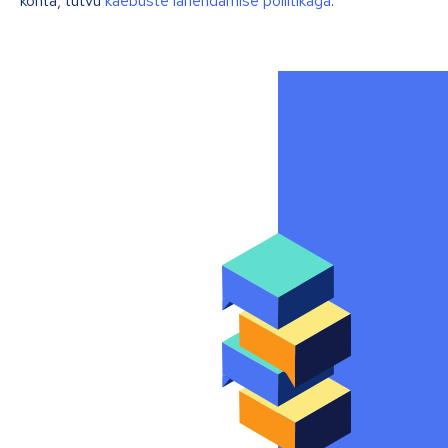
kohta, tutvu
kaebuste lahendamise poliitikaga
.