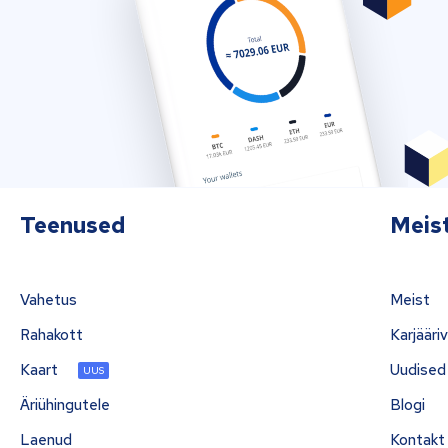
Teenused
Meis
Vahetus
Meist
Rahakott
Karjääri
Kaart
Uudised
UUS
Äriühingutele
Blogi
Laenud
Kontakt