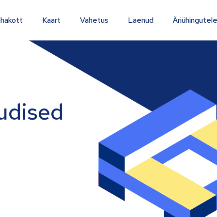
hakott
Kaart
Vahetus
Laenud
Äriühingutel
udised