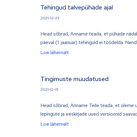
Tehingud talvepühade ajal
2021-12-23
Head sõbrad, Anname teada, et pühade nädal
päeval (1. jaanuar) tehinguid ei töödelda. Ne
Loe lähemalt
Tingimuste muudatused
2021-12-15
Head sõbrad, Anname Teile teada, et oleme uu
lepingute ja eeskirjade uued versioonid saava
Loe lähemalt