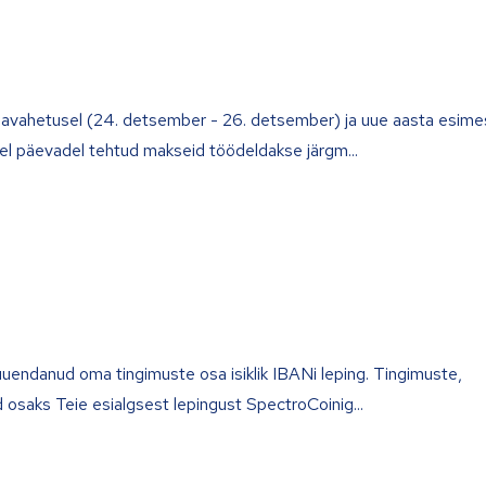
avahetusel (24. detsember - 26. detsember) ja uue aasta esime
ndel päevadel tehtud makseid töödeldakse järgm
endanud oma tingimuste osa isiklik IBANi leping. Tingimuste,
d osaks Teie esialgsest lepingust SpectroCoinig