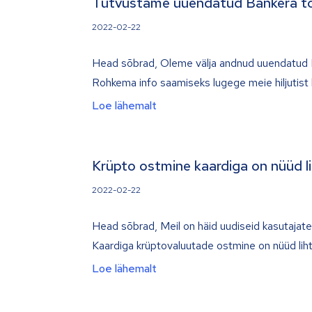
Tutvustame uuendatud Bankera to
2022-02-22
Head sõbrad, Oleme välja andnud uuendatud B
Rohkema info saamiseks lugege meie hiljutist
Loe lähemalt
Krüpto ostmine kaardiga on nüüd l
2022-02-22
Head sõbrad, Meil on häid uudiseid kasutajatel
Kaardiga krüptovaluutade ostmine on nüüd liht
Loe lähemalt