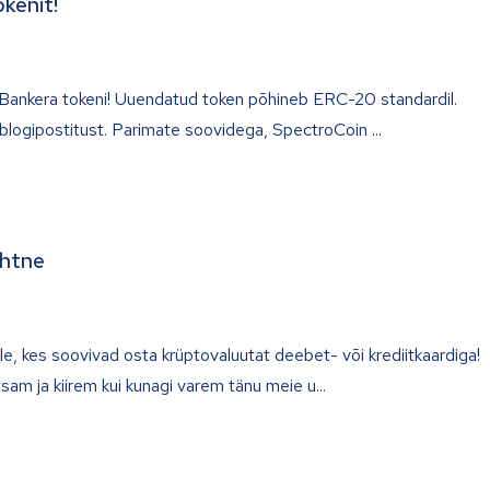
kenit!
ankera tokeni! Uuendatud token põhineb ERC-20 standardil.
 blogipostitust. Parimate soovidega, SpectroCoin
ihtne
e, kes soovivad osta krüptovaluutat deebet- või krediitkaardiga!
sam ja kiirem kui kunagi varem tänu meie u