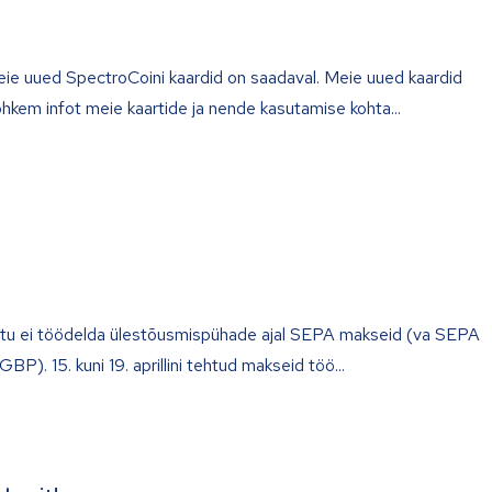
ie uued SpectroCoini kaardid on saadaval. Meie uued kaardid
hkem infot meie kaartide ja nende kasutamise kohta
õttu ei töödelda ülestõusmispühade ajal SEPA makseid (va SEPA
BP). 15. kuni 19. aprillini tehtud makseid töö