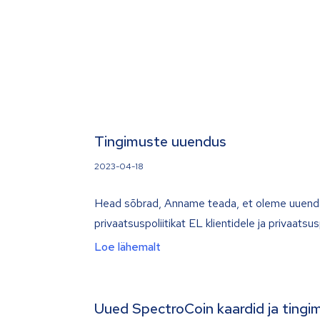
Tingimuste uuendus
2023-04-18
Head sõbrad, Anname teada, et oleme uuendanu
privaatsuspoliitikat EL klientidele ja privaatsusp
Loe lähemalt
Uued SpectroCoin kaardid ja ting