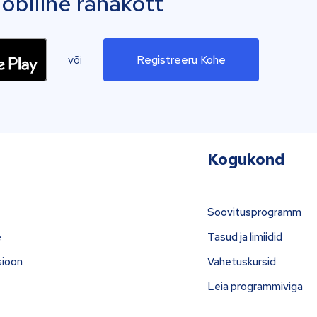
biilne rahakott
või
Registreeru Kohe
Kogukond
Soovitusprogramm
e
Tasud ja limiidid
sioon
Vahetuskursid
Leia programmiviga