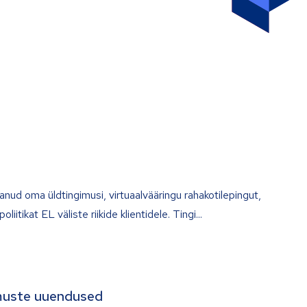
d oma üldtingimusi, virtuaalvääringu rahakotilepingut,
oliitikat EL väliste riikide klientidele. Tingi
imuste uuendused