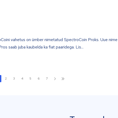
Coini vahetus on ümber nimetatud SpectroCoin Proks. Uue nime 
ros saab juba kaubelda ka fiat paaridega. Lis
2
3
4
5
6
7