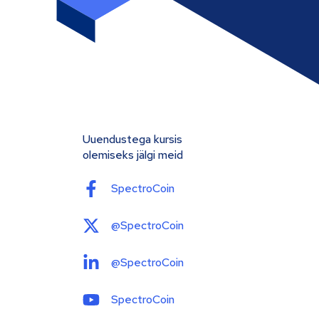
Uuendustega kursis
olemiseks jälgi meid
SpectroCoin
@SpectroCoin
@SpectroCoin
SpectroCoin