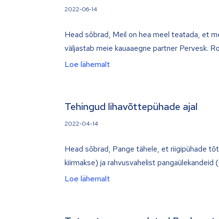
2022-06-14
Head sõbrad, Meil on hea meel teatada, et me
väljastab meie kauaaegne partner Pervesk. Ro
Loe lähemalt
Tehingud lihavõttepühade ajal
2022-04-14
Head sõbrad, Pange tähele, et riigipühade t
kiirmakse) ja rahvusvahelist pangaülekandeid (G
Loe lähemalt