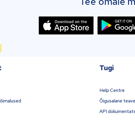
Tee omale mo
t
Tugi
Help Centre
võimalused
Õigusalane teav
API dokumentat