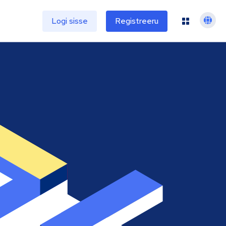
e
Logi sisse
Registreeru