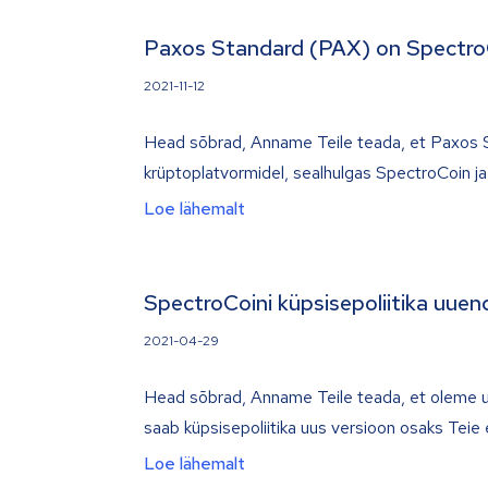
Paxos Standard (PAX) on Spectro
2021-11-12
Head sõbrad, Anname Teile teada, et Paxos S
krüptoplatvormidel, sealhulgas SpectroCoin j
Loe lähemalt
SpectroCoini küpsisepoliitika uuen
2021-04-29
Head sõbrad, Anname Teile teada, et oleme u
saab küpsisepoliitika uus versioon osaks Teie
Loe lähemalt