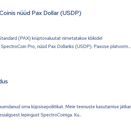
Coinis nüüd Pax Dollar (USDP)
tandard (PAX) krüptovaluutat nimetatakse kõikidel
a SpectroCoin Pro, nüüd Pax Dollariks (USDP). Paxose platvorm
dus
uendanud oma küpsisepoliitikat. Meie teenuste kasutamise jätka
 esialgsest lepingust SpectroCoiniga. Ku