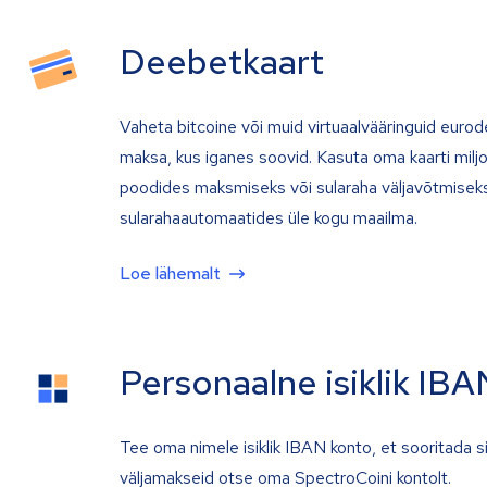
Deebetkaart
Vaheta bitcoine või muid virtuaalvääringuid eurod
maksa, kus iganes soovid. Kasuta oma kaarti milj
poodides maksmiseks või sularaha väljavõtmiseks
sularahaautomaatides üle kogu maailma.
Loe lähemalt
Personaalne isiklik IBA
Tee oma nimele isiklik IBAN konto, et sooritada s
väljamakseid otse oma SpectroCoini kontolt.