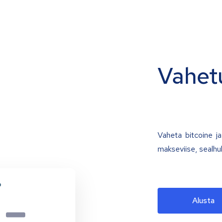
Vahet
Vaheta bitcoine ja 
makseviise, sealhu
Alusta