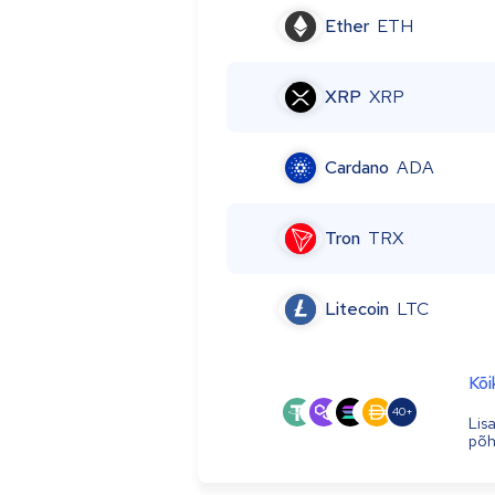
Ether
ETH
XRP
XRP
Cardano
ADA
Tron
TRX
Litecoin
LTC
Kõi
40+
Lis
põhj