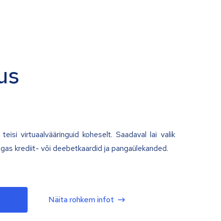
us
teisi virtuaalvääringuid koheselt. Saadaval lai valik
lgas krediit- või deebetkaardid ja pangaülekanded.
Näita rohkem infot