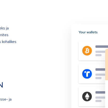
eks ja
onites
 kohalikes
N
isse- ja