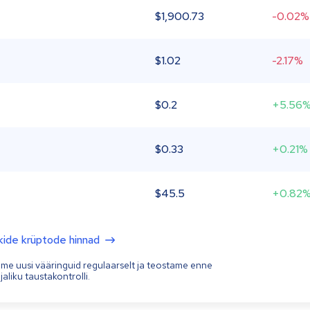
$
1,900.73
-0.02%
$
1.02
-2.17%
$
0.2
+5.56
$
0.33
+0.21%
$
45.5
+0.82
kide krüptode hinnad
ame uusi vääringuid regulaarselt ja teostame enne
aliku taustakontrolli.