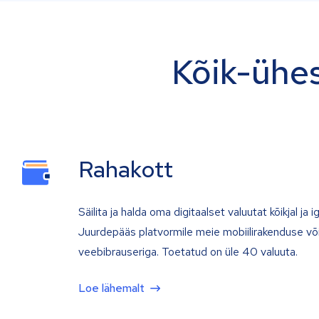
Kõik-ühes
Rahakott
Säilita ja halda oma digitaalset valuutat kõikjal ja iga
Juurdepääs platvormile meie mobiilirakenduse võ
veebibrauseriga. Toetatud on üle 40 valuuta.
Loe lähemalt