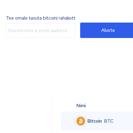
Tee omale tasuta bitcoini rahakott
Alusta
Nimi
Bitcoin
BTC