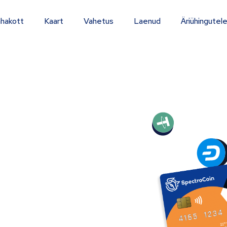
hakott
Kaart
Vahetus
Laenud
Äriühingutel