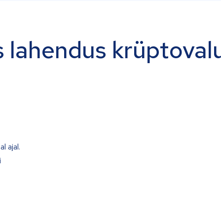
 lahendus krüptoval
l ajal.
i