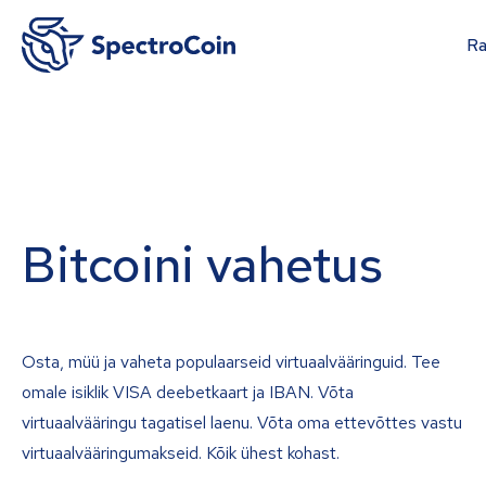
Ra
Bitcoini vahetus
Osta, müü ja vaheta populaarseid virtuaalvääringuid. Tee
omale isiklik VISA deebetkaart ja IBAN. Võta
virtuaalvääringu tagatisel laenu. Võta oma ettevõttes vastu
virtuaalvääringumakseid. Kõik ühest kohast.