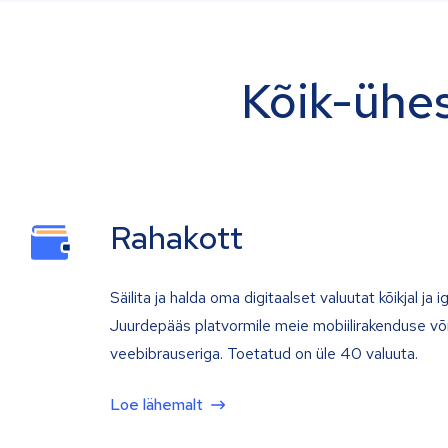
Kõik-ühes
Rahakott
Säilita ja halda oma digitaalset valuutat kõikjal ja iga
Juurdepääs platvormile meie mobiilirakenduse võ
veebibrauseriga. Toetatud on üle 40 valuuta.
Loe lähemalt