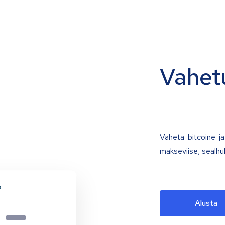
Vahet
Vaheta bitcoine ja 
makseviise, sealhu
Alusta