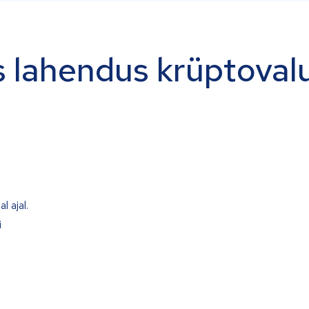
 lahendus krüptoval
l ajal.
i