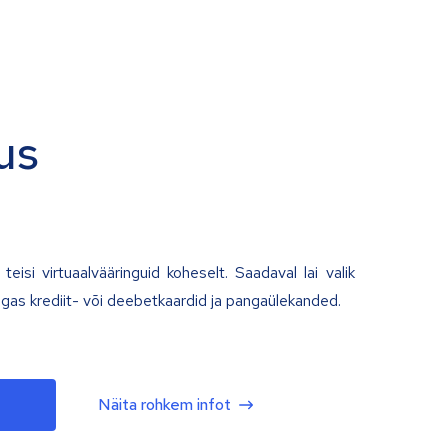
us
teisi virtuaalvääringuid koheselt. Saadaval lai valik
lgas krediit- või deebetkaardid ja pangaülekanded.
Näita rohkem infot