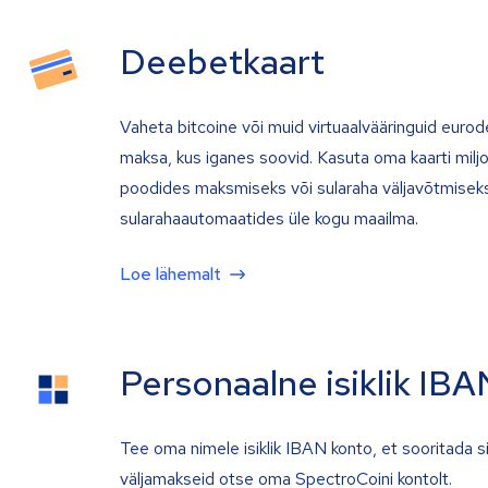
Deebetkaart
Vaheta bitcoine või muid virtuaalvääringuid eurod
maksa, kus iganes soovid. Kasuta oma kaarti milj
poodides maksmiseks või sularaha väljavõtmiseks
sularahaautomaatides üle kogu maailma.
Loe lähemalt
Personaalne isiklik IBA
Tee oma nimele isiklik IBAN konto, et sooritada s
väljamakseid otse oma SpectroCoini kontolt.