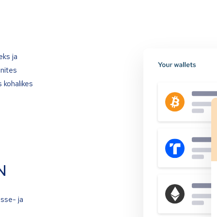
eks ja
onites
 kohalikes
N
isse- ja