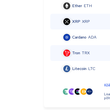
Ether
ETH
XRP
XRP
Cardano
ADA
Tron
TRX
Litecoin
LTC
Kõi
40+
Lis
põhj