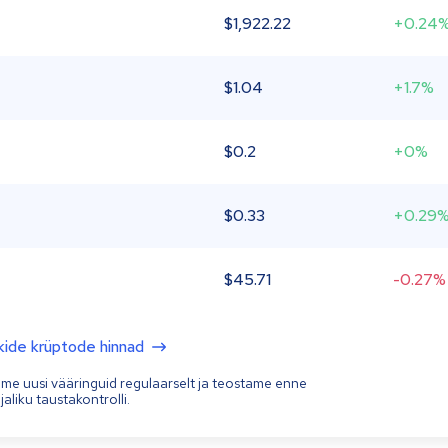
$
1,922.22
+0.24
$
1.04
+1.7%
$
0.2
+0%
$
0.33
+0.29
$
45.71
-0.27%
kide krüptode hinnad
ame uusi vääringuid regulaarselt ja teostame enne
aliku taustakontrolli.