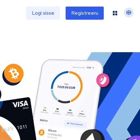
e
Logi sisse
Registreeru