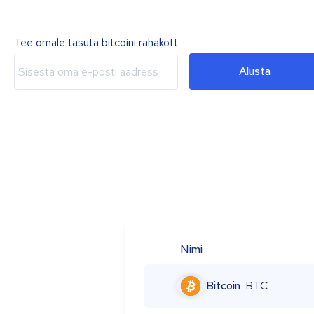
Tee omale tasuta bitcoini rahakott
Alusta
Nimi
Bitcoin
BTC