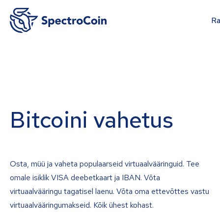
Ra
Bitcoini vahetus
Osta, müü ja vaheta populaarseid virtuaalvääringuid. Tee
omale isiklik VISA deebetkaart ja IBAN. Võta
virtuaalvääringu tagatisel laenu. Võta oma ettevõttes vastu
virtuaalvääringumakseid. Kõik ühest kohast.