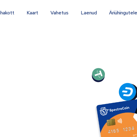
hakott
Kaart
Vahetus
Laenud
Äriühingutel