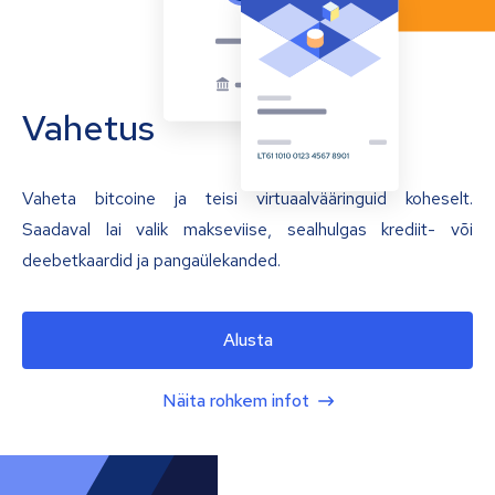
Vahetus
Vaheta bitcoine ja teisi virtuaalvääringuid koheselt.
Saadaval lai valik makseviise, sealhulgas krediit- või
deebetkaardid ja pangaülekanded.
Alusta
Näita rohkem infot