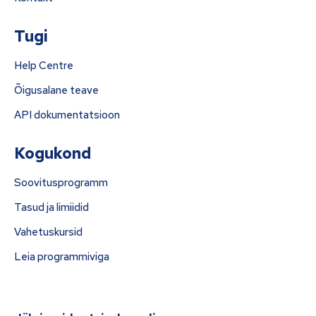
Tugi
Help Centre
Õigusalane teave
API dokumentatsioon
Kogukond
Soovitusprogramm
Tasud ja limiidid
Vahetuskursid
Leia programmiviga