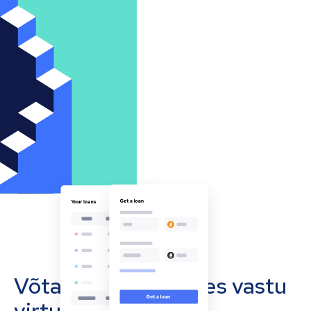
Võta oma ettevõttes vastu
virtuaalvääringuid