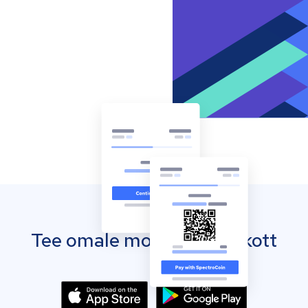
Tee omale mobiilne rahakott