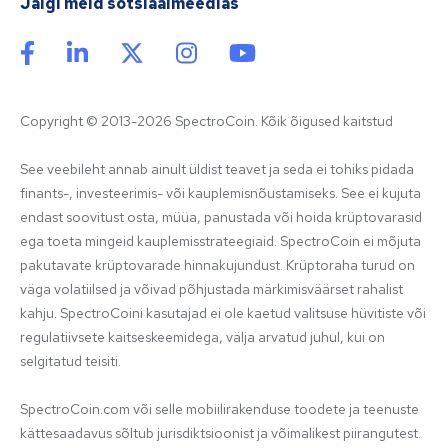
Jälgi meid sotsiaalmeedias
Copyright © 2013-2026 SpectroCoin. Kõik õigused kaitstud
See veebileht annab ainult üldist teavet ja seda ei tohiks pidada 
finants-, investeerimis- või kauplemisnõustamiseks. See ei kujuta 
endast soovitust osta, müüa, panustada või hoida krüptovarasid 
ega toeta mingeid kauplemisstrateegiaid. SpectroCoin ei mõjuta 
pakutavate krüptovarade hinnakujundust. Krüptoraha turud on 
väga volatiilsed ja võivad põhjustada märkimisväärset rahalist 
kahju. SpectroCoini kasutajad ei ole kaetud valitsuse hüvitiste või 
regulatiivsete kaitseskeemidega, välja arvatud juhul, kui on 
selgitatud teisiti.

SpectroCoin.com või selle mobiilirakenduse toodete ja teenuste 
kättesaadavus sõltub jurisdiktsioonist ja võimalikest piirangutest. 