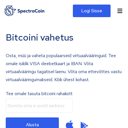
Logi Sisse
Bitcoini vahetus
Osta, müü ja vaheta populaarseid virtuaalvääringuid. Tee
omale isiklik VISA deebetkaart ja IBAN. Võta
virtuaalvääringu tagatisel laenu. Võta oma ettevõttes vastu
virtuaalvääringumakseid. Kõik ühest kohast.
Tee omale tasuta bitcoini rahakott
Alusta