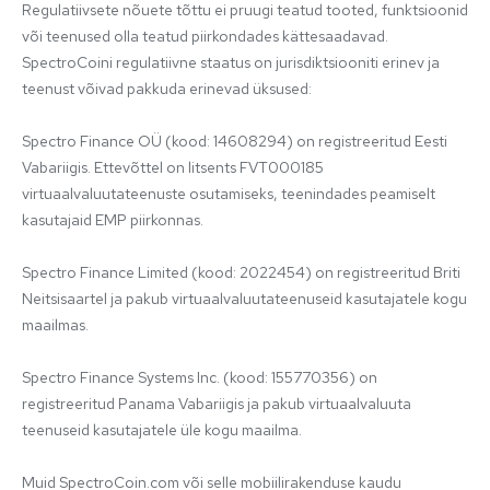
Regulatiivsete nõuete tõttu ei pruugi teatud tooted, funktsioonid 
või teenused olla teatud piirkondades kättesaadavad. 
SpectroCoini regulatiivne staatus on jurisdiktsiooniti erinev ja 
teenust võivad pakkuda erinevad üksused:

Spectro Finance OÜ (kood: 14608294) on registreeritud Eesti 
Vabariigis. Ettevõttel on litsents FVT000185 
virtuaalvaluutateenuste osutamiseks, teenindades peamiselt 
kasutajaid EMP piirkonnas.

Spectro Finance Limited (kood: 2022454) on registreeritud Briti 
Neitsisaartel ja pakub virtuaalvaluutateenuseid kasutajatele kogu 
maailmas.

Spectro Finance Systems Inc. (kood: 155770356) on 
registreeritud Panama Vabariigis ja pakub virtuaalvaluuta 
teenuseid kasutajatele üle kogu maailma.

Muid SpectroCoin.com või selle mobiilirakenduse kaudu 