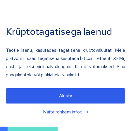
Krüptotagatisega laenud
Taotle laenu, kasutades tagatisena krüptovaluutat. Meie
platvormil saad tagatisena kasutada bitcoini, etherit, XEMi,
dashi ja teisi virtuaalvääringuid. Kiired väljamaksed Sinu
pangakontole või plokiahela rahakotti.
Alusta
Näita rohkem infot