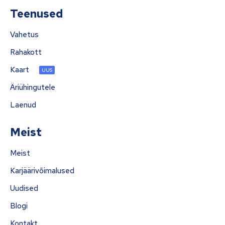
Teenused
Vahetus
Rahakott
Kaart
UUS
Äriühingutele
Laenud
Meist
Meist
Karjäärivõimalused
Uudised
Blogi
Kontakt