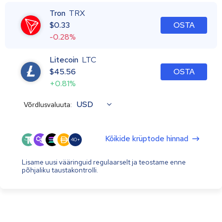
Tron
TRX
$
0.33
OSTA
-0.28%
Litecoin
LTC
$
45.56
OSTA
+0.81%
USD
Võrdlusvaluuta:
Kõikide krüptode hinnad
40+
Lisame uusi vääringuid regulaarselt ja teostame enne
põhjaliku taustakontrolli.