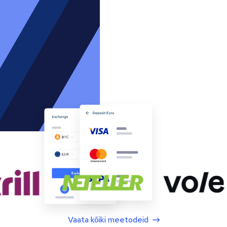
Vaata kõiki meetodeid