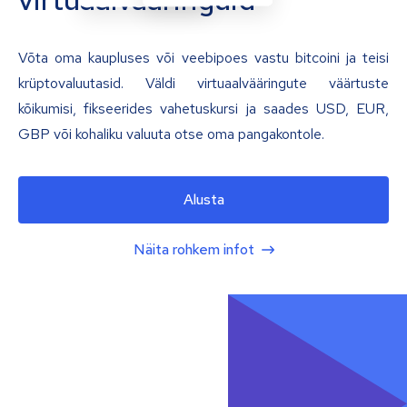
Võta oma kaupluses või veebipoes vastu bitcoini ja teisi
krüptovaluutasid. Väldi virtuaalvääringute väärtuste
kõikumisi, fikseerides vahetuskursi ja saades USD, EUR,
GBP või kohaliku valuuta otse oma pangakontole.
Alusta
Näita rohkem infot