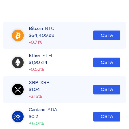
Bitcoin
BTC
$
64,409.89
OSTA
-0.71%
Ether
ETH
$
1,907.14
OSTA
-0.52%
XRP
XRP
$
1.04
OSTA
-3.15%
Cardano
ADA
$
0.2
OSTA
+6.01%