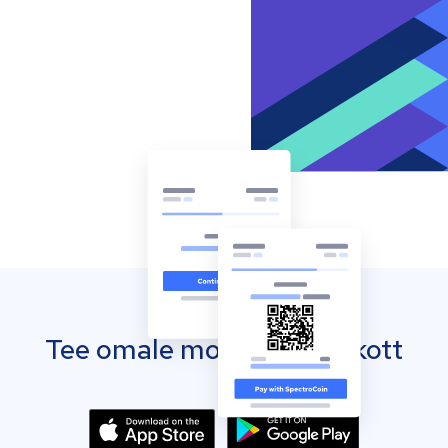
Tee omale mobiilne rahakott