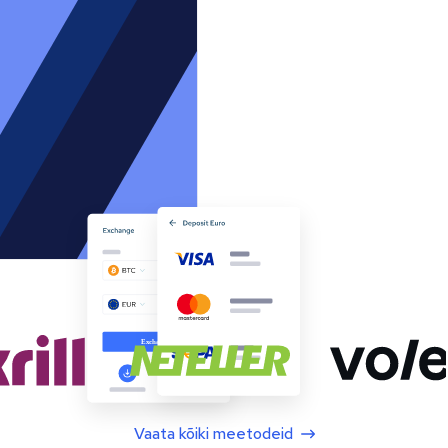
Vaata kõiki meetodeid