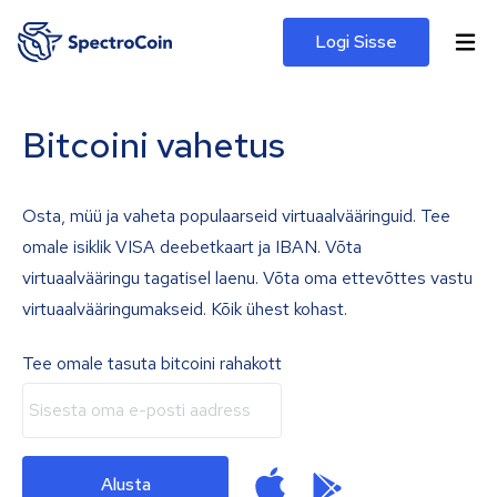
Logi Sisse
Bitcoini vahetus
Osta, müü ja vaheta populaarseid virtuaalvääringuid. Tee
omale isiklik VISA deebetkaart ja IBAN. Võta
virtuaalvääringu tagatisel laenu. Võta oma ettevõttes vastu
virtuaalvääringumakseid. Kõik ühest kohast.
Tee omale tasuta bitcoini rahakott
Alusta