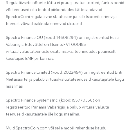
Regulatiivsete nõuete tõttu ei pruugi teatud tooted, funktsioonid 
või teenused olla teatud piirkondades kättesaadavad. 
SpectroCoini regulatiivne staatus on jurisdiktsiooniti erinev ja 
teenust võivad pakkuda erinevad üksused:

Spectro Finance OÜ (kood: 14608294) on registreeritud Eesti 
Vabariigis. Ettevõttel on litsents FVT000185 
virtuaalvaluutateenuste osutamiseks, teenindades peamiselt 
kasutajaid EMP piirkonnas.

Spectro Finance Limited (kood: 2022454) on registreeritud Briti 
Neitsisaartel ja pakub virtuaalvaluutateenuseid kasutajatele kogu 
maailmas.

Spectro Finance Systems Inc. (kood: 155770356) on 
registreeritud Panama Vabariigis ja pakub virtuaalvaluuta 
teenuseid kasutajatele üle kogu maailma.

Muid SpectroCoin.com või selle mobiilirakenduse kaudu 