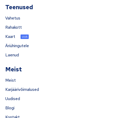
Teenused
Vahetus
Rahakott
Kaart
UUS
Äriühingutele
Laenud
Meist
Meist
Karjäärivõimalused
Uudised
Blogi
Kontakt