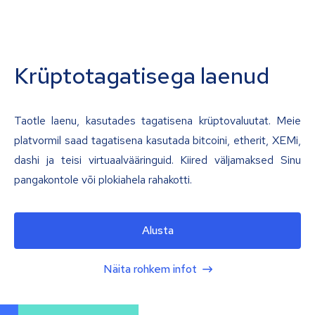
Krüptotagatisega laenud
Taotle laenu, kasutades tagatisena krüptovaluutat. Meie
platvormil saad tagatisena kasutada bitcoini, etherit, XEMi,
dashi ja teisi virtuaalvääringuid. Kiired väljamaksed Sinu
pangakontole või plokiahela rahakotti.
Alusta
Näita rohkem infot