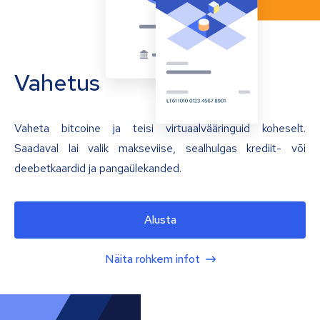
Vahetus
Vaheta bitcoine ja teisi virtuaalvääringuid koheselt.
Saadaval lai valik makseviise, sealhulgas krediit- või
deebetkaardid ja pangaülekanded.
Alusta
Näita rohkem infot