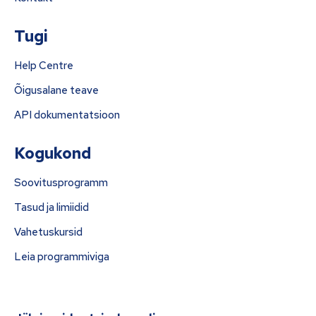
Tugi
Help Centre
Õigusalane teave
API dokumentatsioon
Kogukond
Soovitusprogramm
Tasud ja limiidid
Vahetuskursid
Leia programmiviga