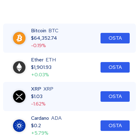
Bitcoin
BTC
$
64,352.74
OSTA
-0.19%
Ether
ETH
$
1,901.93
OSTA
+0.03%
XRP
XRP
$
1.03
OSTA
-1.62%
Cardano
ADA
$
0.2
OSTA
+5.79%