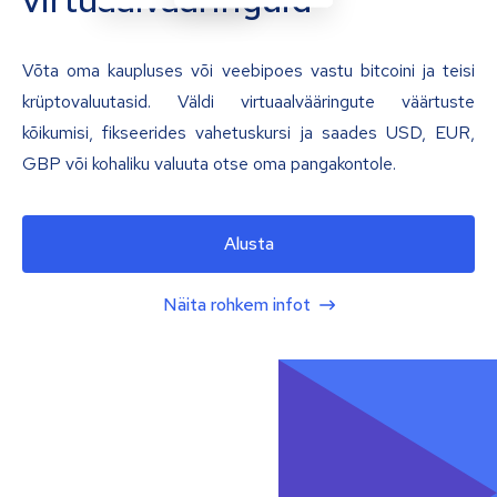
Võta oma kaupluses või veebipoes vastu bitcoini ja teisi
krüptovaluutasid. Väldi virtuaalvääringute väärtuste
kõikumisi, fikseerides vahetuskursi ja saades USD, EUR,
GBP või kohaliku valuuta otse oma pangakontole.
Alusta
Näita rohkem infot