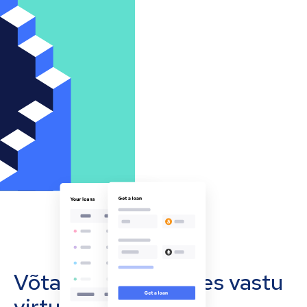
Võta oma ettevõttes vastu
virtuaalvääringuid