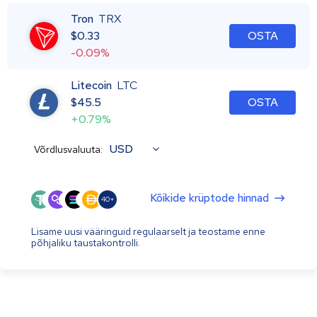
Tron
TRX
$
0.33
OSTA
-0.09%
Litecoin
LTC
$
45.5
OSTA
+0.79%
USD
Võrdlusvaluuta:
Kõikide krüptode hinnad
40+
Lisame uusi vääringuid regulaarselt ja teostame enne
põhjaliku taustakontrolli.