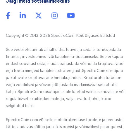
Jälgi meid sotsiaalmeedias
Copyright © 2013-2026 SpectroCoin. Kõik õigused kaitstud
See veebileht annab ainult üldist teavet ja seda ei tohiks pidada 
finants-, investeerimis- või kauplemisnõustamiseks. See ei kujuta 
endast soovitust osta, müüa, panustada või hoida krüptovarasid 
ega toeta mingeid kauplemisstrateegiaid. SpectroCoin ei mõjuta 
pakutavate krüptovarade hinnakujundust. Krüptoraha turud on 
väga volatiilsed ja võivad põhjustada märkimisväärset rahalist 
kahju. SpectroCoini kasutajad ei ole kaetud valitsuse hüvitiste või 
regulatiivsete kaitseskeemidega, välja arvatud juhul, kui on 
selgitatud teisiti.

SpectroCoin.com või selle mobiilirakenduse toodete ja teenuste 
kättesaadavus sõltub jurisdiktsioonist ja võimalikest piirangutest. 