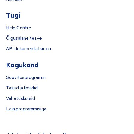
Tugi
Help Centre
Õigusalane teave
API dokumentatsioon
Kogukond
Soovitusprogramm
Tasud ja limiidid
Vahetuskursid
Leia programmiviga