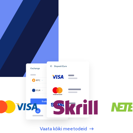
Vaata kõiki meetodeid