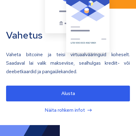
Vahetus
Vaheta bitcoine ja teisi virtuaalvääringuid koheselt.
Saadaval lai valik makseviise, sealhulgas krediit- või
deebetkaardid ja pangaülekanded.
Alusta
Näita rohkem infot