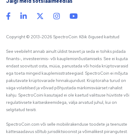
Jälgi meid sotsiaalmeedias
Copyright © 2013-2026 SpectroCoin. Kõik õigused kaitstud
See veebileht annab ainult üldist teavet ja seda ei tohiks pidada 
finants-, investeerimis- või kauplemisnõustamiseks. See ei kujuta 
endast soovitust osta, müüa, panustada või hoida krüptovarasid 
ega toeta mingeid kauplemisstrateegiaid. SpectroCoin ei mõjuta 
pakutavate krüptovarade hinnakujundust. Krüptoraha turud on 
väga volatiilsed ja võivad põhjustada märkimisväärset rahalist 
kahju. SpectroCoini kasutajad ei ole kaetud valitsuse hüvitiste või 
regulatiivsete kaitseskeemidega, välja arvatud juhul, kui on 
selgitatud teisiti.

SpectroCoin.com või selle mobiilirakenduse toodete ja teenuste 
kättesaadavus sõltub jurisdiktsioonist ja võimalikest piirangutest. 