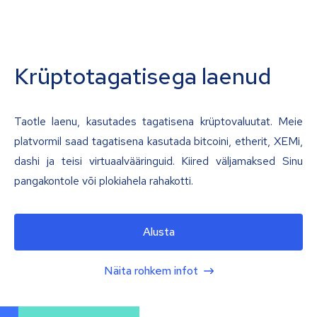
Krüptotagatisega laenud
Taotle laenu, kasutades tagatisena krüptovaluutat. Meie
platvormil saad tagatisena kasutada bitcoini, etherit, XEMi,
dashi ja teisi virtuaalvääringuid. Kiired väljamaksed Sinu
pangakontole või plokiahela rahakotti.
Alusta
Näita rohkem infot