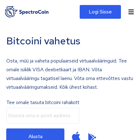
Logi Sisse
Bitcoini vahetus
Osta, müü ja vaheta populaarseid virtuaalvääringuid. Tee
omale isiklik VISA deebetkaart ja IBAN. Võta
virtuaalvääringu tagatisel laenu. Võta oma ettevõttes vastu
virtuaalvääringumakseid. Kõik ühest kohast.
Tee omale tasuta bitcoini rahakott
Alusta