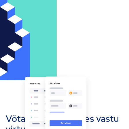
Võta oma ettevõttes vastu
virtuaalvääringuid