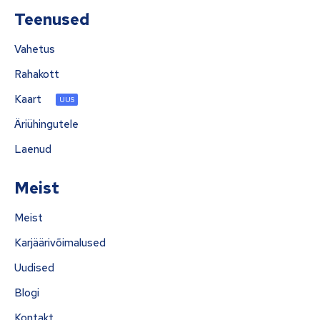
Teenused
Vahetus
Rahakott
Kaart
UUS
Äriühingutele
Laenud
Meist
Meist
Karjäärivõimalused
Uudised
Blogi
Kontakt