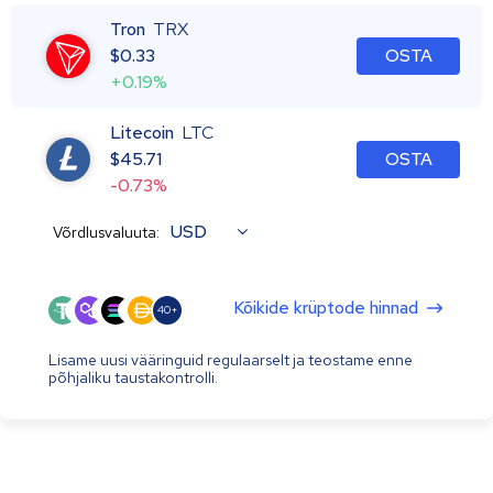
Tron
TRX
$
0.33
OSTA
+0.19%
Litecoin
LTC
$
45.71
OSTA
-0.73%
USD
Võrdlusvaluuta:
Kõikide krüptode hinnad
40+
Lisame uusi vääringuid regulaarselt ja teostame enne
põhjaliku taustakontrolli.