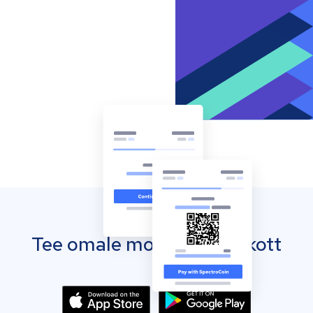
Tee omale mobiilne rahakott