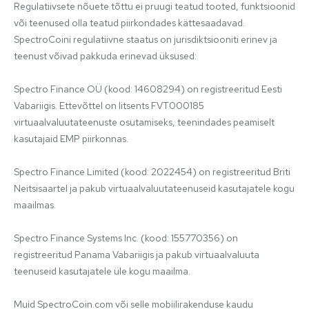
Regulatiivsete nõuete tõttu ei pruugi teatud tooted, funktsioonid 
või teenused olla teatud piirkondades kättesaadavad. 
SpectroCoini regulatiivne staatus on jurisdiktsiooniti erinev ja 
teenust võivad pakkuda erinevad üksused:

Spectro Finance OÜ (kood: 14608294) on registreeritud Eesti 
Vabariigis. Ettevõttel on litsents FVT000185 
virtuaalvaluutateenuste osutamiseks, teenindades peamiselt 
kasutajaid EMP piirkonnas.

Spectro Finance Limited (kood: 2022454) on registreeritud Briti 
Neitsisaartel ja pakub virtuaalvaluutateenuseid kasutajatele kogu 
maailmas.

Spectro Finance Systems Inc. (kood: 155770356) on 
registreeritud Panama Vabariigis ja pakub virtuaalvaluuta 
teenuseid kasutajatele üle kogu maailma.

Muid SpectroCoin.com või selle mobiilirakenduse kaudu 