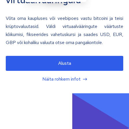
Võta oma kaupluses või veebipoes vastu bitcoini ja teisi
krüptovaluutasid. Väldi virtuaalvääringute väärtuste
kõikumisi, fikseerides vahetuskursi ja saades USD, EUR,
GBP või kohaliku valuuta otse oma pangakontole.
Alusta
Näita rohkem infot