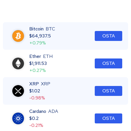
Bitcoin
BTC
$
64,937.5
OSTA
+0.79%
Ether
ETH
$
1,911.53
OSTA
+0.27%
XRP
XRP
$
1.02
OSTA
-0.98%
Cardano
ADA
$
0.2
OSTA
-0.21%