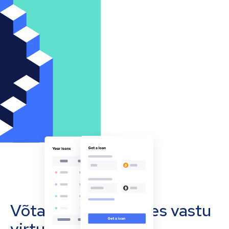
Võta oma ettevõttes vastu
virtuaalvääringuid