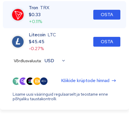
Tron
TRX
$
0.33
OSTA
+0.11%
Litecoin
LTC
$
45.45
OSTA
-0.27%
USD
Võrdlusvaluuta:
Kõikide krüptode hinnad
40+
Lisame uusi vääringuid regulaarselt ja teostame enne
põhjaliku taustakontrolli.