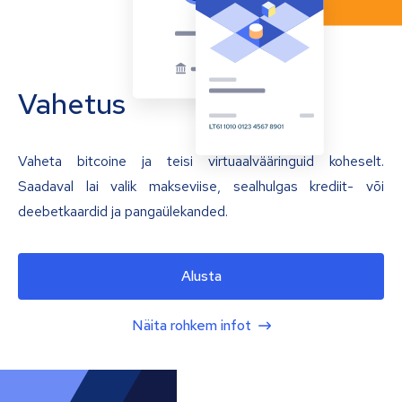
Vahetus
Vaheta bitcoine ja teisi virtuaalvääringuid koheselt.
Saadaval lai valik makseviise, sealhulgas krediit- või
deebetkaardid ja pangaülekanded.
Alusta
Näita rohkem infot