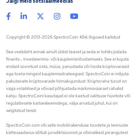
Jälgi meid sotsiaalmeedias
Copyright © 2013-2026 SpectroCoin. Kõik õigused kaitstud
See veebileht annab ainult üldist teavet ja seda ei tohiks pidada 
finants-, investeerimis- või kauplemisnõustamiseks. See ei kujuta 
endast soovitust osta, müüa, panustada või hoida krüptovarasid 
ega toeta mingeid kauplemisstrateegiaid. SpectroCoin ei mõjuta 
pakutavate krüptovarade hinnakujundust. Krüptoraha turud on 
väga volatiilsed ja võivad põhjustada märkimisväärset rahalist 
kahju. SpectroCoini kasutajad ei ole kaetud valitsuse hüvitiste või 
regulatiivsete kaitseskeemidega, välja arvatud juhul, kui on 
selgitatud teisiti.

SpectroCoin.com või selle mobiilirakenduse toodete ja teenuste 
kättesaadavus sõltub jurisdiktsioonist ja võimalikest piirangutest. 