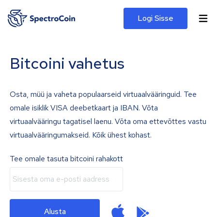
Logi Sisse
Bitcoini vahetus
Osta, müü ja vaheta populaarseid virtuaalvääringuid. Tee
omale isiklik VISA deebetkaart ja IBAN. Võta
virtuaalvääringu tagatisel laenu. Võta oma ettevõttes vastu
virtuaalvääringumakseid. Kõik ühest kohast.
Tee omale tasuta bitcoini rahakott
Alusta