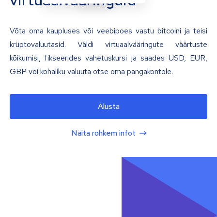
Võta oma kaupluses või veebipoes vastu bitcoini ja teisi
krüptovaluutasid. Väldi virtuaalvääringute väärtuste
kõikumisi, fikseerides vahetuskursi ja saades USD, EUR,
GBP või kohaliku valuuta otse oma pangakontole.
Alusta
Näita rohkem infot