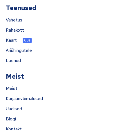
Teenused
Vahetus
Rahakott
Kaart
UUS
Äriühingutele
Laenud
Meist
Meist
Karjäärivõimalused
Uudised
Blogi
Kontakt