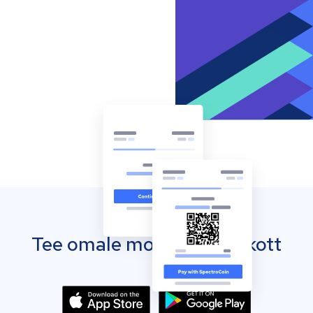
Tee omale mobiilne rahakott