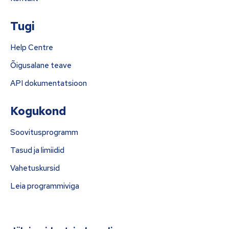
Tugi
Help Centre
Õigusalane teave
API dokumentatsioon
Kogukond
Soovitusprogramm
Tasud ja limiidid
Vahetuskursid
Leia programmiviga