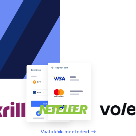
Vaata kõiki meetodeid