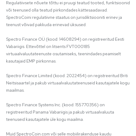
Regulatiivsete nõuete tõttu ei pruugi teatud tooted, funktsioonid 
või teenused olla teatud piirkondades kättesaadavad. 
SpectroCoini regulatiivne staatus on jurisdiktsiooniti erinev ja 
teenust võivad pakkuda erinevad üksused:

Spectro Finance OÜ (kood: 14608294) on registreeritud Eesti 
Vabariigis. Ettevõttel on litsents FVT000185 
virtuaalvaluutateenuste osutamiseks, teenindades peamiselt 
kasutajaid EMP piirkonnas.

Spectro Finance Limited (kood: 2022454) on registreeritud Briti 
Neitsisaartel ja pakub virtuaalvaluutateenuseid kasutajatele kogu 
maailmas.

Spectro Finance Systems Inc. (kood: 155770356) on 
registreeritud Panama Vabariigis ja pakub virtuaalvaluuta 
teenuseid kasutajatele üle kogu maailma.

Muid SpectroCoin.com või selle mobiilirakenduse kaudu 