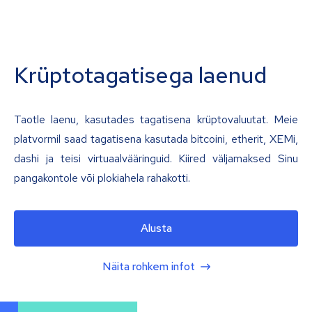
Krüptotagatisega laenud
Taotle laenu, kasutades tagatisena krüptovaluutat. Meie
platvormil saad tagatisena kasutada bitcoini, etherit, XEMi,
dashi ja teisi virtuaalvääringuid. Kiired väljamaksed Sinu
pangakontole või plokiahela rahakotti.
Alusta
Näita rohkem infot