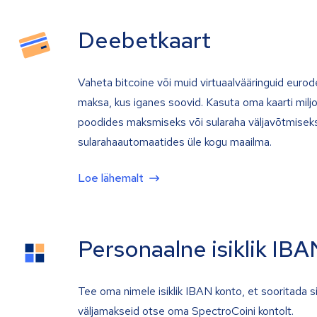
Deebetkaart
Vaheta bitcoine või muid virtuaalvääringuid eurod
maksa, kus iganes soovid. Kasuta oma kaarti milj
poodides maksmiseks või sularaha väljavõtmiseks
sularahaautomaatides üle kogu maailma.
Loe lähemalt
Personaalne isiklik IBA
Tee oma nimele isiklik IBAN konto, et sooritada s
väljamakseid otse oma SpectroCoini kontolt.