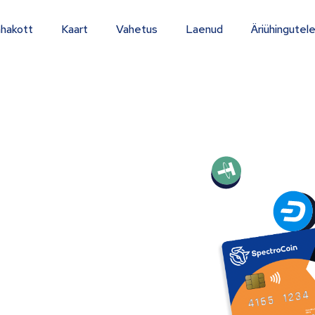
hakott
Kaart
Vahetus
Laenud
Äriühingutel