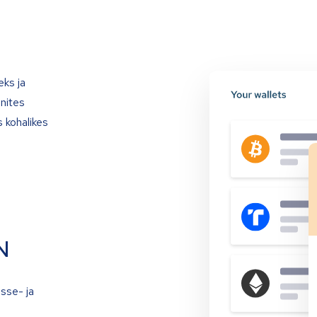
eks ja
onites
 kohalikes
N
isse- ja