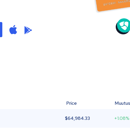
Price
Muutu
$
64,984.33
+1.08%