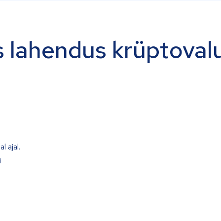
 lahendus krüptoval
l ajal.
i