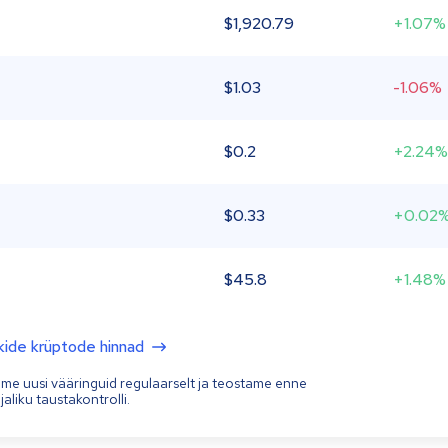
$
1,920.79
+1.07%
$
1.03
-1.06%
$
0.2
+2.24%
$
0.33
+0.02
$
45.8
+1.48%
kide krüptode hinnad
ame uusi vääringuid regulaarselt ja teostame enne
aliku taustakontrolli.