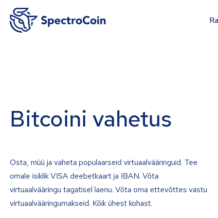
Ra
Bitcoini vahetus
Osta, müü ja vaheta populaarseid virtuaalvääringuid. Tee
omale isiklik VISA deebetkaart ja IBAN. Võta
virtuaalvääringu tagatisel laenu. Võta oma ettevõttes vastu
virtuaalvääringumakseid. Kõik ühest kohast.