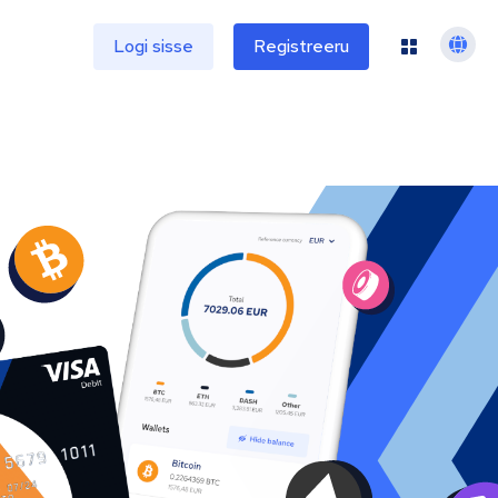
e
Logi sisse
Registreeru