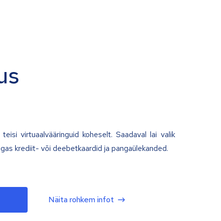
us
teisi virtuaalvääringuid koheselt. Saadaval lai valik
lgas krediit- või deebetkaardid ja pangaülekanded.
Näita rohkem infot