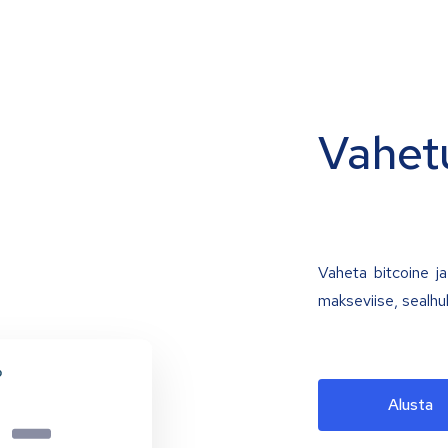
Vahet
Vaheta bitcoine ja 
makseviise, sealhu
Alusta