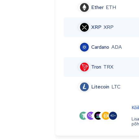
Ether
ETH
XRP
XRP
Cardano
ADA
Tron
TRX
Litecoin
LTC
Kõi
40+
Lis
põhj