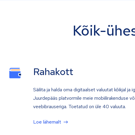
Kõik-ühes
Rahakott
Säilita ja halda oma digitaalset valuutat kõikjal ja iga
Juurdepääs platvormile meie mobiilirakenduse võ
veebibrauseriga. Toetatud on üle 40 valuuta.
Loe lähemalt