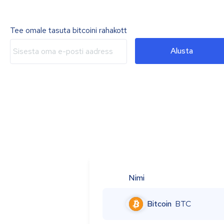
Tee omale tasuta bitcoini rahakott
Alusta
Nimi
Bitcoin
BTC