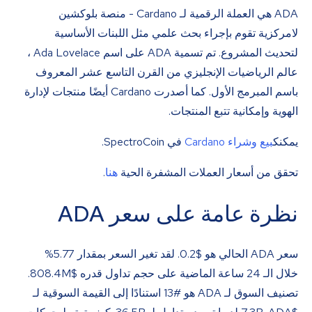
ADA هي العملة الرقمية لـ Cardano - منصة بلوكشين
لامركزية تقوم بإجراء بحث علمي مثل اللبنات الأساسية
لتحديث المشروع. تم تسمية ADA على اسم Ada Lovelace ،
عالم الرياضيات الإنجليزي من القرن التاسع عشر المعروف
باسم المبرمج الأول. كما أصدرت Cardano أيضًا منتجات لإدارة
الهوية وإمكانية تتبع المنتجات.
يمكنك
بيع وشراء Cardano
في SpectroCoin.
تحقق من أسعار العملات المشفرة الحية
هنا
.
نظرة عامة على سعر ADA
سعر ADA الحالي هو
$
0.2
. لقد تغير السعر بمقدار 5.77%
خلال الـ 24 ساعة الماضية على حجم تداول قدره $808.4M.
تصنيف السوق لـ ADA هو #13 استنادًا إلى القيمة السوقية لـ