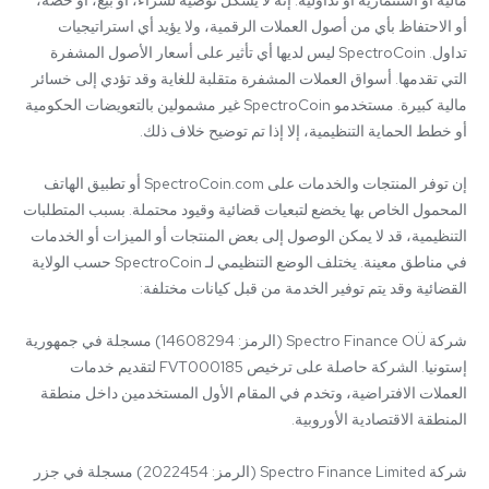
مالية أو استثمارية أو تداولية. إنه لا يشكل توصية لشراء، أو بيع، أو حصة، 
أو الاحتفاظ بأي من أصول العملات الرقمية، ولا يؤيد أي استراتيجيات 
تداول. SpectroCoin ليس لديها أي تأثير على أسعار الأصول المشفرة 
التي تقدمها. أسواق العملات المشفرة متقلبة للغاية وقد تؤدي إلى خسائر 
مالية كبيرة. مستخدمو SpectroCoin غير مشمولين بالتعويضات الحكومية 
إن توفر المنتجات والخدمات على SpectroCoin.com أو تطبيق الهاتف 
المحمول الخاص بها يخضع لتبعيات قضائية وقيود محتملة. بسبب المتطلبات 
التنظيمية، قد لا يمكن الوصول إلى بعض المنتجات أو الميزات أو الخدمات 
في مناطق معينة. يختلف الوضع التنظيمي لـ SpectroCoin حسب الولاية 
شركة Spectro Finance OÜ (الرمز: 14608294) مسجلة في جمهورية 
إستونيا. الشركة حاصلة على ترخيص FVT000185 لتقديم خدمات 
العملات الافتراضية، وتخدم في المقام الأول المستخدمين داخل منطقة 
شركة Spectro Finance Limited (الرمز: 2022454) مسجلة في جزر 