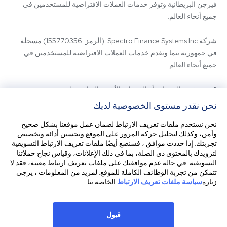
فيرجن البريطانية وتوفر خدمات العملات الافتراضية للمستخدمين في 
شركة Spectro Finance Systems Inc. (الرمز: 155770356) مسجلة 
في جمهورية بنما وتقدم خدمات العملات الافتراضية للمستخدمين في 
قد يتم تقديم المنتجات أو الخدمات الأخرى المتاحة على 
SpectroCoin.com أو تطبيق الهاتف المحمول الخاص به من قبل كيانات 
نحن نقدر مستوى الخصوصية لديك
تابعة أو مزودي خدمات من أطراف ثالثة. للاستفسار عن الكيان الذي يقدم 
نحن نستخدم ملفات تعريف الارتباط لضمان عمل موقعنا بشكل صحيح
وآمن، وكذلك لتحليل حركة المرور على الموقع وتحسين أدائه وتخصيص
تجربتك. إذا حددت موافق ، فسنضع أيضًا ملفات تعريف الارتباط التسويقية
قبل استخدام منصتنا، يرجى الاطلاع على الشروط والأحكام الخاصة بنا 
لتزويدك بالمحتوى ذي الصلة، بما في ذلك الإعلانات، وقياس نجاح حملاتنا
التسويقية. في حالة عدم موافقتك على ملفات تعريف ارتباط معينة، فقد لا
تتمكن من تجربة الوظائف الكاملة للموقع. لمزيد من المعلومات ، يرجى
زيارة
سياسة ملفات تعريف الارتباط
الخاصة بنا.
هذا الموقع الإلكتروني غير مخصص للمقيمين في الولايات المتحدة. كما أنه 
لا يجوز الدخول إلى الموقع الإلكتروني أو استخدامه من أي ولاية قضائية 
قد تنتهك فيها زيارة الموقع الإلكتروني أو استخدامه أي قوانين أو لوائح.
قبول