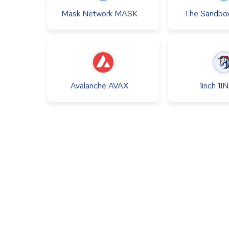
Mask Network
MASK
The Sandbo
Avalanche
AVAX
1inch
1I