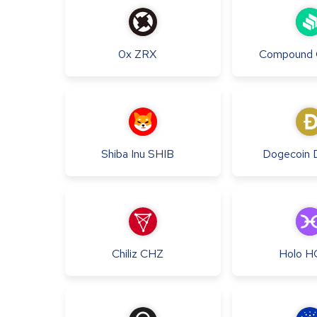
0x
ZRX
Compound
Shiba Inu
SHIB
Dogecoin
Chiliz
CHZ
Holo
H