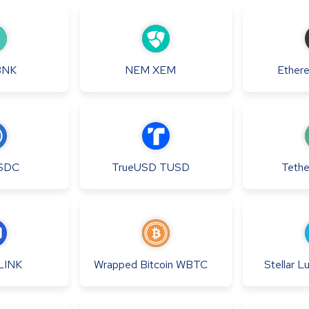
BNK
NEM
XEM
Ether
SDC
TrueUSD
TUSD
Tethe
LINK
Wrapped Bitcoin
WBTC
Stellar 