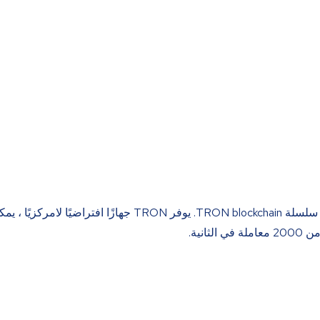
TRX أو Tronix هي عملة مشفرة قائمة على ERC20 تعمل على سلسلة TRON blockchain. يوفر TRON جهازًا افتراضي
نية.