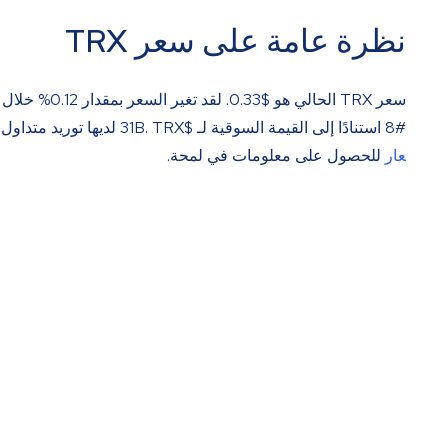
نظرة عامة على سعر TRX
سعر TRX الحالي هو
$
0.33
#8 استنادًا إلى القيمة السوقية لـ $31B. TRX لديها توريد متداول لـ 94.9B. كيف ترتبط حركات أسعار TRX باتجاهات السوق؟ تحقق من
عار
للحصول على معلومات في لمحة.