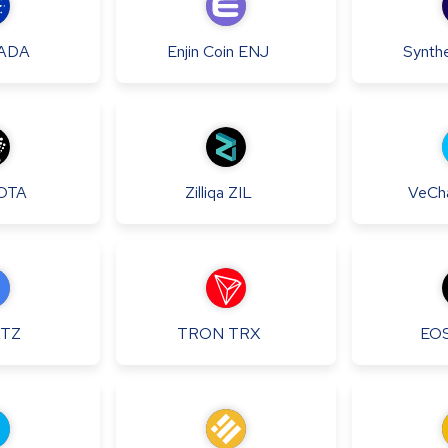
ADA
Enjin Coin
ENJ
Synthe
OTA
Zilliqa
ZIL
VeCh
XTZ
TRON
TRX
EO