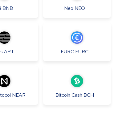
B
BNB
Neo
NEO
os
APT
EURC
EURC
tocol
NEAR
Bitcoin Cash
BCH