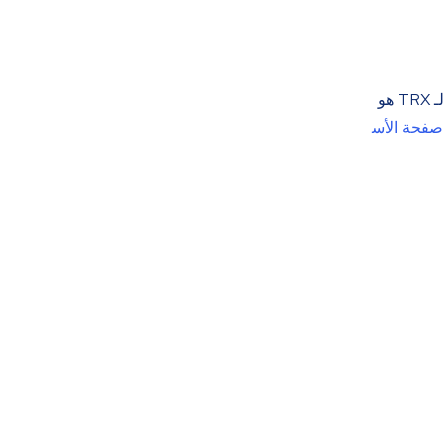
. لقد تغير السعر بمقدار 0.12% خلال الـ 24 ساعة الماضية على حجم تداول قدره $354.5M. تصنيف السوق لـ TRX هو
صفحة الأس