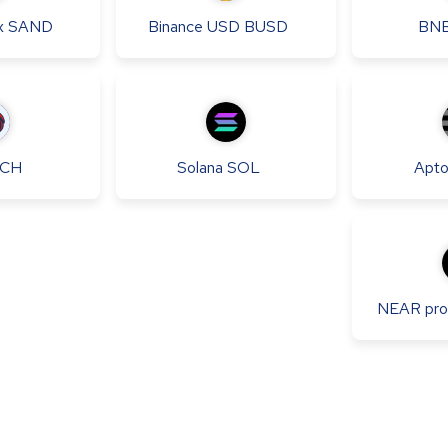
x
SAND
Binance USD
BUSD
BN
NCH
Solana
SOL
Apt
NEAR pro