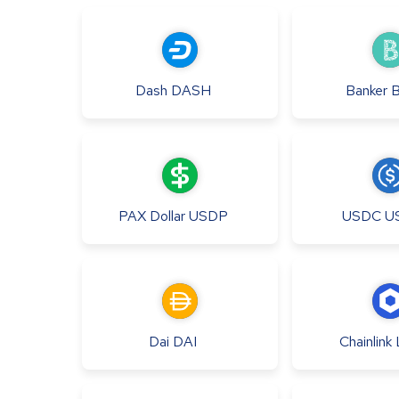
Dash
DASH
Banker
PAX Dollar
USDP
USDC
U
Dai
DAI
Chainlink