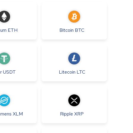
eum
ETH
Bitcoin
BTC
r
USDT
Litecoin
LTC
Lumens
XLM
Ripple
XRP