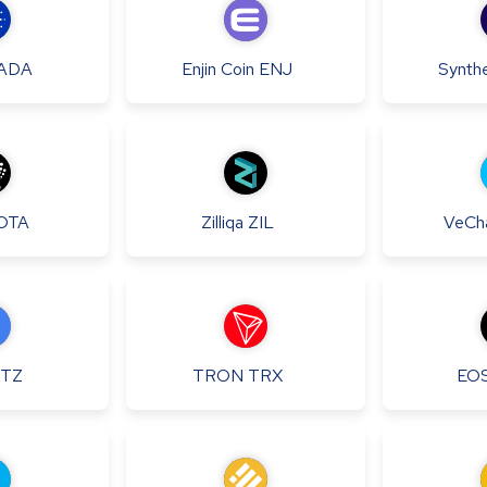
ADA
Enjin Coin
ENJ
Synthe
OTA
Zilliqa
ZIL
VeCh
XTZ
TRON
TRX
EO