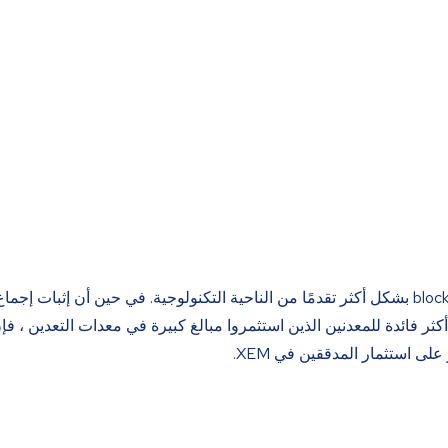
M (حركة الاقتصاد الجديد) إلى تطوير الـ blockchain بشكل أكثر تقدمًا من الناحية التكنولوجية. في حين أن إثبات إجماع العمل