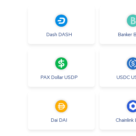
Dash
DASH
Banker
PAX Dollar
USDP
USDC
U
Dai
DAI
Chainlink