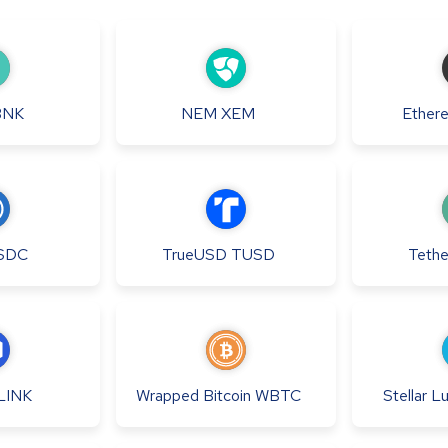
BNK
NEM
XEM
Ether
SDC
TrueUSD
TUSD
Tethe
LINK
Wrapped Bitcoin
WBTC
Stellar 