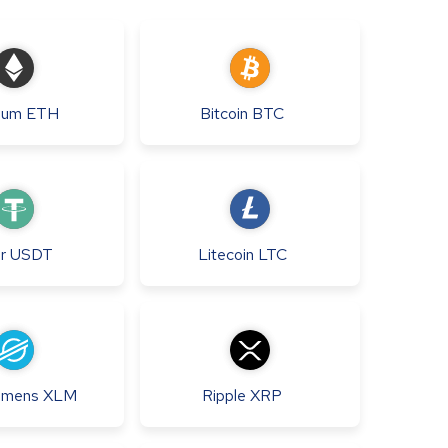
eum
ETH
Bitcoin
BTC
r
USDT
Litecoin
LTC
Lumens
XLM
Ripple
XRP