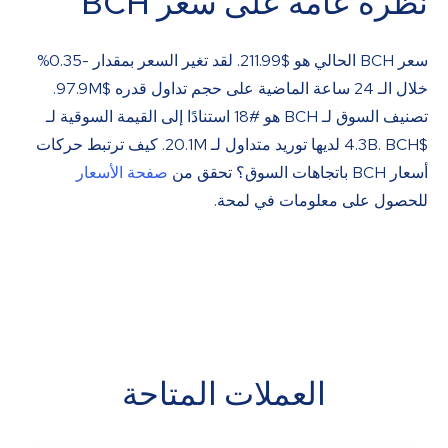
نظرة عامة على سعر BCH
سعر BCH الحالي هو
$
211.99
. لقد تغير السعر بمقدار -0.35%
خلال الـ 24 ساعة الماضية على حجم تداول قدره $97.9M.
تصنيف السوق لـ BCH هو #18 استنادًا إلى القيمة السوقية لـ
$4.3B. BCH لديها توريد متداول لـ 20.1M. كيف ترتبط حركات
أسعار BCH باتجاهات السوق؟ تحقق من
صفحة الأسعار
للحصول على معلومات في لمحة.
العملات المتاحة