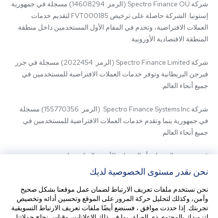
شركة Spectro Finance OÜ (الرمز: 14608294) مسجلة في جمهورية 
إستونيا. الشركة حاصلة على ترخيص FVT000185 لتقديم خدمات 
العملات الافتراضية، وتخدم في المقام الأول المستخدمين داخل منطقة 
شركة Spectro Finance Limited (الرمز: 2022454) مسجلة في جزر 
فيرجن البريطانية وتوفر خدمات العملات الافتراضية للمستخدمين في 
شركة Spectro Finance Systems Inc. (الرمز: 155770356) مسجلة 
في جمهورية بنما وتقدم خدمات العملات الافتراضية للمستخدمين في 
قد يتم تقديم المنتجات أو الخدمات الأخرى المتاحة على 
SpectroCoin.com أو تطبيق الهاتف المحمول الخاص به من قبل كيانات 
نحن نقدر مستوى الخصوصية لديك
تابعة أو مزودي خدمات من أطراف ثالثة. للاستفسار عن الكيان الذي يقدم 
نحن نستخدم ملفات تعريف الارتباط لضمان عمل موقعنا بشكل صحيح
وآمن، وكذلك لتحليل حركة المرور على الموقع وتحسين أدائه وتخصيص
تجربتك. إذا حددت موافق ، فسنضع أيضًا ملفات تعريف الارتباط التسويقية
قبل استخدام منصتنا، يرجى الاطلاع على الشروط والأحكام الخاصة بنا 
لتزويدك بالمحتوى ذي الصلة، بما في ذلك الإعلانات، وقياس نجاح حملاتنا