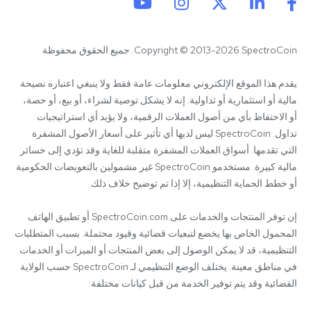
Copyright © 2013-2026 SpectroCoin. جميع الحقوق محفوظة
يقدم هذا الموقع الإلكتروني معلومات عامة فقط ولا ينبغي اعتباره نصيحة 
مالية أو استثمارية أو تداولية. إنه لا يشكل توصية لشراء، أو بيع، أو حصة، 
أو الاحتفاظ بأي من أصول العملات الرقمية، ولا يؤيد أي استراتيجيات 
تداول. SpectroCoin ليس لديها أي تأثير على أسعار الأصول المشفرة 
التي تقدمها. أسواق العملات المشفرة متقلبة للغاية وقد تؤدي إلى خسائر 
مالية كبيرة. مستخدمو SpectroCoin غير مشمولين بالتعويضات الحكومية 
إن توفر المنتجات والخدمات على SpectroCoin.com أو تطبيق الهاتف 
المحمول الخاص بها يخضع لتبعيات قضائية وقيود محتملة. بسبب المتطلبات 
التنظيمية، قد لا يمكن الوصول إلى بعض المنتجات أو الميزات أو الخدمات 
في مناطق معينة. يختلف الوضع التنظيمي لـ SpectroCoin حسب الولاية 