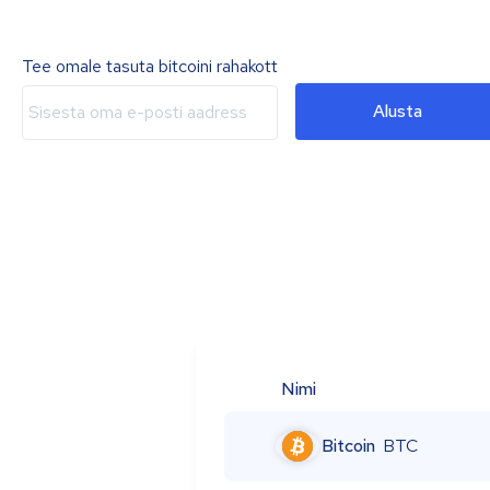
Tee omale tasuta bitcoini rahakott
Alusta
Nimi
Bitcoin
BTC