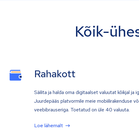
Kõik-ühes
Rahakott
Säilita ja halda oma digitaalset valuutat kõikjal ja iga
Juurdepääs platvormile meie mobiilirakenduse võ
veebibrauseriga. Toetatud on üle 40 valuuta.
Loe lähemalt