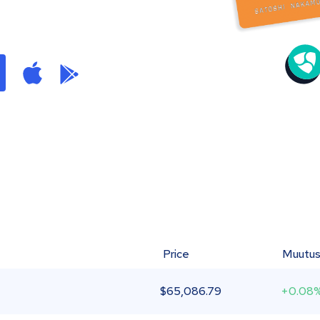
Price
Muutu
$
65,086.79
+0.08