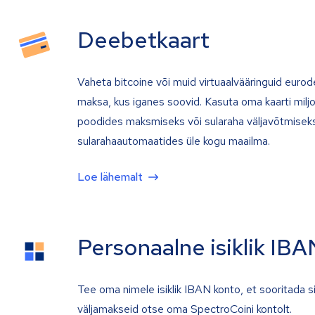
Deebetkaart
Vaheta bitcoine või muid virtuaalvääringuid eurod
maksa, kus iganes soovid. Kasuta oma kaarti milj
poodides maksmiseks või sularaha väljavõtmiseks
sularahaautomaatides üle kogu maailma.
Loe lähemalt
Personaalne isiklik IBA
Tee oma nimele isiklik IBAN konto, et sooritada s
väljamakseid otse oma SpectroCoini kontolt.