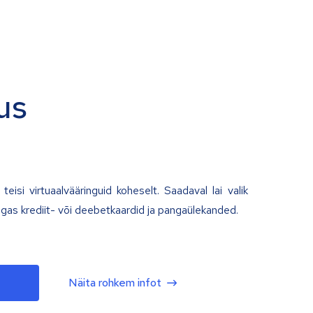
us
teisi virtuaalvääringuid koheselt. Saadaval lai valik
lgas krediit- või deebetkaardid ja pangaülekanded.
Näita rohkem infot