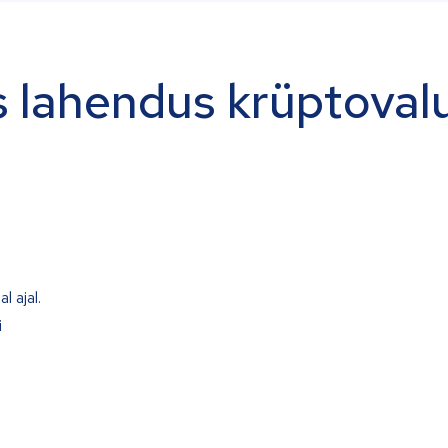
 lahendus krüptoval
l ajal.
i