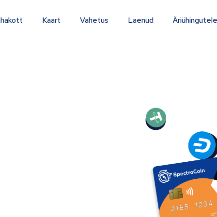
hakott
Kaart
Vahetus
Laenud
Äriühingutel