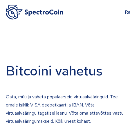
Ra
Bitcoini vahetus
Osta, müü ja vaheta populaarseid virtuaalvääringuid. Tee
omale isiklik VISA deebetkaart ja IBAN. Võta
virtuaalvääringu tagatisel laenu. Võta oma ettevõttes vastu
virtuaalvääringumakseid. Kõik ühest kohast.