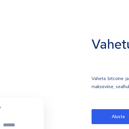
Vahet
Vaheta bitcoine ja 
makseviise, sealhu
Alusta