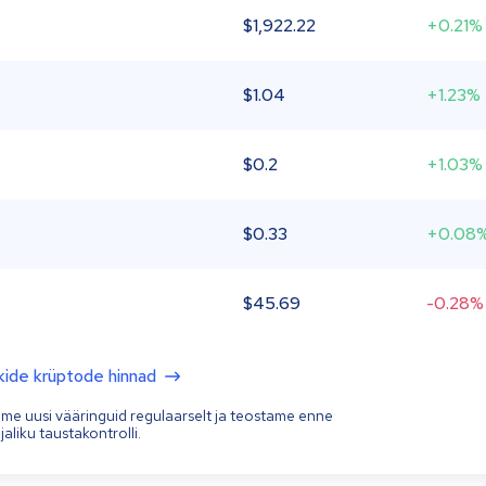
$
1,922.22
+0.21%
$
1.04
+1.23%
$
0.2
+1.03%
$
0.33
+0.08
$
45.69
-0.28%
kide krüptode hinnad
ame uusi vääringuid regulaarselt ja teostame enne
aliku taustakontrolli.