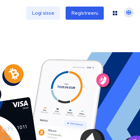
e
Logi sisse
Registreeru