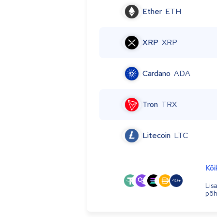
Ether
ETH
XRP
XRP
Cardano
ADA
Tron
TRX
Litecoin
LTC
Kõi
40+
Lis
põhj