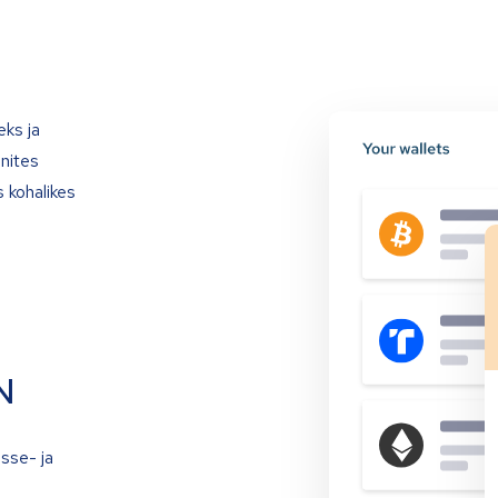
eks ja
onites
 kohalikes
N
isse- ja