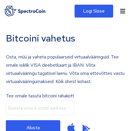
Logi Sisse
Bitcoini vahetus
Osta, müü ja vaheta populaarseid virtuaalvääringuid. Tee
omale isiklik VISA deebetkaart ja IBAN. Võta
virtuaalvääringu tagatisel laenu. Võta oma ettevõttes vastu
virtuaalvääringumakseid. Kõik ühest kohast.
Tee omale tasuta bitcoini rahakott
Alusta