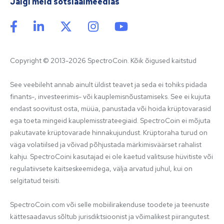
Jälgi meid sotsiaalmeedias
Copyright © 2013-2026 SpectroCoin. Kõik õigused kaitstud
See veebileht annab ainult üldist teavet ja seda ei tohiks pidada 
finants-, investeerimis- või kauplemisnõustamiseks. See ei kujuta 
endast soovitust osta, müüa, panustada või hoida krüptovarasid 
ega toeta mingeid kauplemisstrateegiaid. SpectroCoin ei mõjuta 
pakutavate krüptovarade hinnakujundust. Krüptoraha turud on 
väga volatiilsed ja võivad põhjustada märkimisväärset rahalist 
kahju. SpectroCoini kasutajad ei ole kaetud valitsuse hüvitiste või 
regulatiivsete kaitseskeemidega, välja arvatud juhul, kui on 
selgitatud teisiti.

SpectroCoin.com või selle mobiilirakenduse toodete ja teenuste 
kättesaadavus sõltub jurisdiktsioonist ja võimalikest piirangutest. 