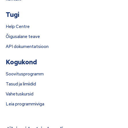
Tugi
Help Centre
Õigusalane teave
API dokumentatsioon
Kogukond
Soovitusprogramm
Tasud ja limiidid
Vahetuskursid
Leia programmiviga