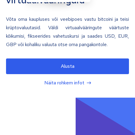
Võta oma kaupluses või veebipoes vastu bitcoini ja teisi
krüptovaluutasid. Väldi virtuaalvääringute väärtuste
kõikumisi, fikseerides vahetuskursi ja saades USD, EUR,
GBP või kohaliku valuuta otse oma pangakontole.
Alusta
Näita rohkem infot