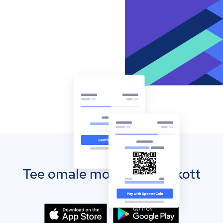
Tee omale mobiilne rahakott