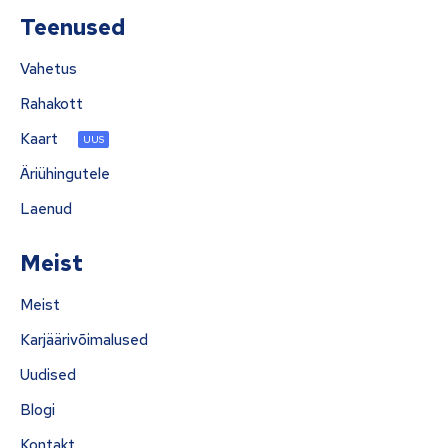
Teenused
Vahetus
Rahakott
Kaart
UUS
Äriühingutele
Laenud
Meist
Meist
Karjäärivõimalused
Uudised
Blogi
Kontakt