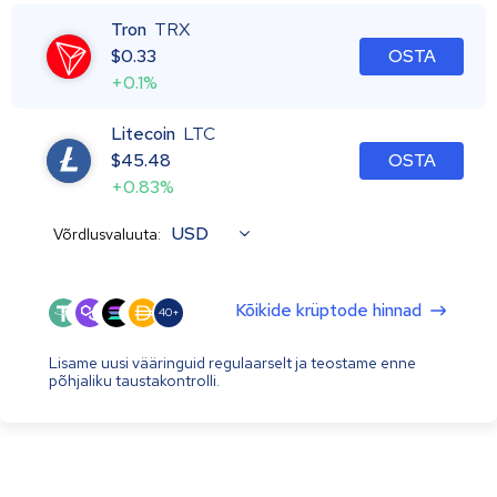
Tron
TRX
$
0.33
OSTA
+0.1%
Litecoin
LTC
$
45.48
OSTA
+0.83%
USD
Võrdlusvaluuta:
Kõikide krüptode hinnad
40+
Lisame uusi vääringuid regulaarselt ja teostame enne
põhjaliku taustakontrolli.