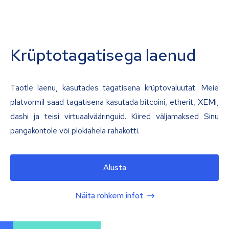
Krüptotagatisega laenud
Taotle laenu, kasutades tagatisena krüptovaluutat. Meie
platvormil saad tagatisena kasutada bitcoini, etherit, XEMi,
dashi ja teisi virtuaalvääringuid. Kiired väljamaksed Sinu
pangakontole või plokiahela rahakotti.
Alusta
Näita rohkem infot