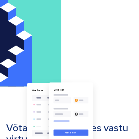
Võta oma ettevõttes vastu
virtuaalvääringuid