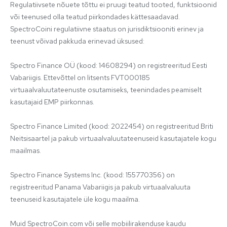
Regulatiivsete nõuete tõttu ei pruugi teatud tooted, funktsioonid 
või teenused olla teatud piirkondades kättesaadavad. 
SpectroCoini regulatiivne staatus on jurisdiktsiooniti erinev ja 
teenust võivad pakkuda erinevad üksused:

Spectro Finance OÜ (kood: 14608294) on registreeritud Eesti 
Vabariigis. Ettevõttel on litsents FVT000185 
virtuaalvaluutateenuste osutamiseks, teenindades peamiselt 
kasutajaid EMP piirkonnas.

Spectro Finance Limited (kood: 2022454) on registreeritud Briti 
Neitsisaartel ja pakub virtuaalvaluutateenuseid kasutajatele kogu 
maailmas.

Spectro Finance Systems Inc. (kood: 155770356) on 
registreeritud Panama Vabariigis ja pakub virtuaalvaluuta 
teenuseid kasutajatele üle kogu maailma.

Muid SpectroCoin.com või selle mobiilirakenduse kaudu 