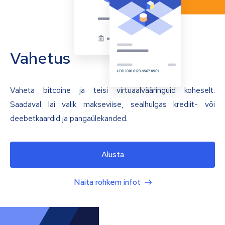
Vahetus
Vaheta bitcoine ja teisi virtuaalvääringuid koheselt.
Saadaval lai valik makseviise, sealhulgas krediit- või
deebetkaardid ja pangaülekanded.
Alusta
Näita rohkem infot