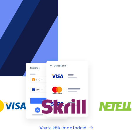
Vaata kõiki meetodeid