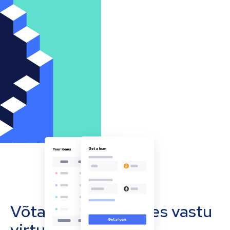
Võta oma ettevõttes vastu
virtuaalvääringuid