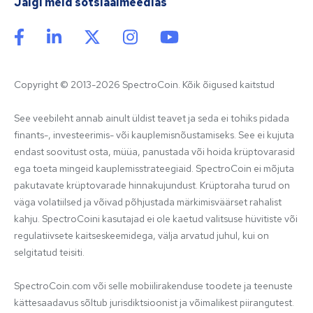
Jälgi meid sotsiaalmeedias
Copyright © 2013-2026 SpectroCoin. Kõik õigused kaitstud
See veebileht annab ainult üldist teavet ja seda ei tohiks pidada 
finants-, investeerimis- või kauplemisnõustamiseks. See ei kujuta 
endast soovitust osta, müüa, panustada või hoida krüptovarasid 
ega toeta mingeid kauplemisstrateegiaid. SpectroCoin ei mõjuta 
pakutavate krüptovarade hinnakujundust. Krüptoraha turud on 
väga volatiilsed ja võivad põhjustada märkimisväärset rahalist 
kahju. SpectroCoini kasutajad ei ole kaetud valitsuse hüvitiste või 
regulatiivsete kaitseskeemidega, välja arvatud juhul, kui on 
selgitatud teisiti.

SpectroCoin.com või selle mobiilirakenduse toodete ja teenuste 
kättesaadavus sõltub jurisdiktsioonist ja võimalikest piirangutest. 