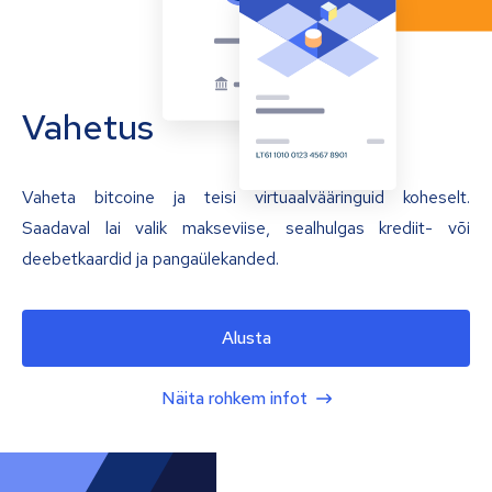
Vahetus
Vaheta bitcoine ja teisi virtuaalvääringuid koheselt.
Saadaval lai valik makseviise, sealhulgas krediit- või
deebetkaardid ja pangaülekanded.
Alusta
Näita rohkem infot