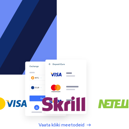
Vaata kõiki meetodeid