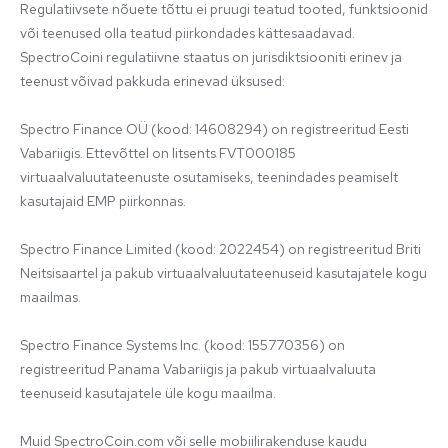
Regulatiivsete nõuete tõttu ei pruugi teatud tooted, funktsioonid 
või teenused olla teatud piirkondades kättesaadavad. 
SpectroCoini regulatiivne staatus on jurisdiktsiooniti erinev ja 
teenust võivad pakkuda erinevad üksused:

Spectro Finance OÜ (kood: 14608294) on registreeritud Eesti 
Vabariigis. Ettevõttel on litsents FVT000185 
virtuaalvaluutateenuste osutamiseks, teenindades peamiselt 
kasutajaid EMP piirkonnas.

Spectro Finance Limited (kood: 2022454) on registreeritud Briti 
Neitsisaartel ja pakub virtuaalvaluutateenuseid kasutajatele kogu 
maailmas.

Spectro Finance Systems Inc. (kood: 155770356) on 
registreeritud Panama Vabariigis ja pakub virtuaalvaluuta 
teenuseid kasutajatele üle kogu maailma.

Muid SpectroCoin.com või selle mobiilirakenduse kaudu 