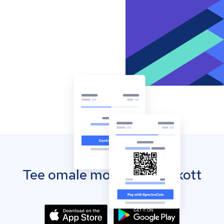
Tee omale mobiilne rahakott