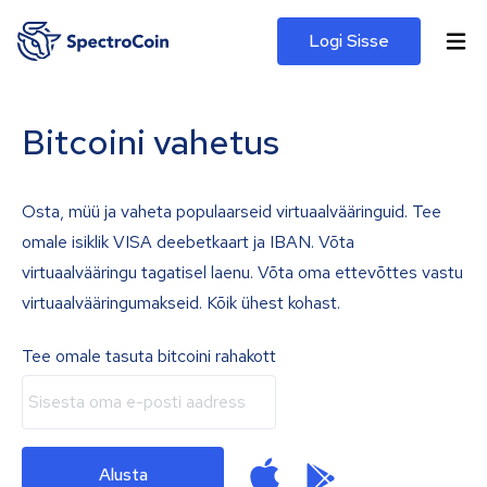
Logi Sisse
Bitcoini vahetus
Osta, müü ja vaheta populaarseid virtuaalvääringuid. Tee
omale isiklik VISA deebetkaart ja IBAN. Võta
virtuaalvääringu tagatisel laenu. Võta oma ettevõttes vastu
virtuaalvääringumakseid. Kõik ühest kohast.
Tee omale tasuta bitcoini rahakott
Alusta