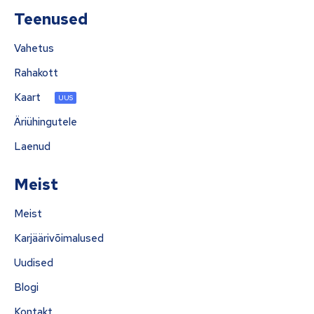
Teenused
Vahetus
Rahakott
Kaart
UUS
Äriühingutele
Laenud
Meist
Meist
Karjäärivõimalused
Uudised
Blogi
Kontakt