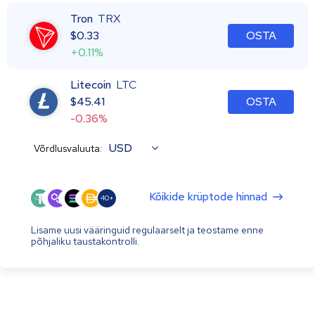
Tron
TRX
$
0.33
OSTA
+0.11%
Litecoin
LTC
$
45.41
OSTA
-0.36%
USD
Võrdlusvaluuta:
Kõikide krüptode hinnad
40+
Lisame uusi vääringuid regulaarselt ja teostame enne
põhjaliku taustakontrolli.