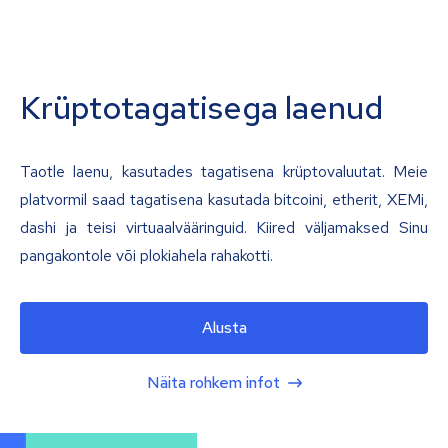
Krüptotagatisega laenud
Taotle laenu, kasutades tagatisena krüptovaluutat. Meie
platvormil saad tagatisena kasutada bitcoini, etherit, XEMi,
dashi ja teisi virtuaalvääringuid. Kiired väljamaksed Sinu
pangakontole või plokiahela rahakotti.
Alusta
Näita rohkem infot