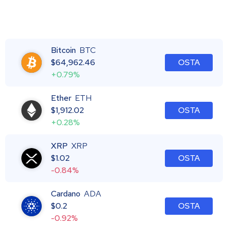
Bitcoin
BTC
$
64,962.46
OSTA
+0.79%
Ether
ETH
$
1,912.02
OSTA
+0.28%
XRP
XRP
$
1.02
OSTA
-0.84%
Cardano
ADA
$
0.2
OSTA
-0.92%