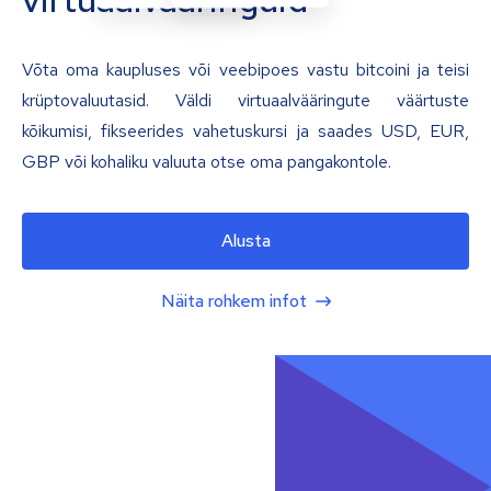
Võta oma kaupluses või veebipoes vastu bitcoini ja teisi
krüptovaluutasid. Väldi virtuaalvääringute väärtuste
kõikumisi, fikseerides vahetuskursi ja saades USD, EUR,
GBP või kohaliku valuuta otse oma pangakontole.
Alusta
Näita rohkem infot