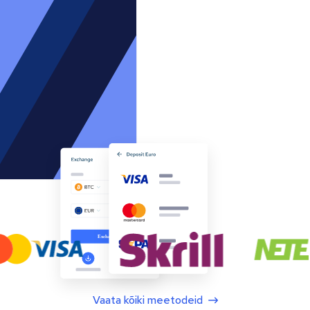
Vaata kõiki meetodeid