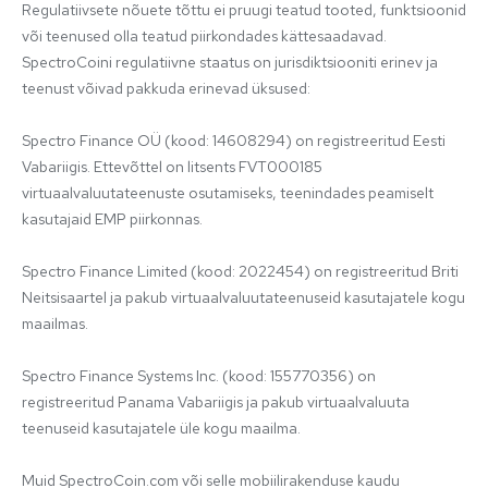
Regulatiivsete nõuete tõttu ei pruugi teatud tooted, funktsioonid 
või teenused olla teatud piirkondades kättesaadavad. 
SpectroCoini regulatiivne staatus on jurisdiktsiooniti erinev ja 
teenust võivad pakkuda erinevad üksused:

Spectro Finance OÜ (kood: 14608294) on registreeritud Eesti 
Vabariigis. Ettevõttel on litsents FVT000185 
virtuaalvaluutateenuste osutamiseks, teenindades peamiselt 
kasutajaid EMP piirkonnas.

Spectro Finance Limited (kood: 2022454) on registreeritud Briti 
Neitsisaartel ja pakub virtuaalvaluutateenuseid kasutajatele kogu 
maailmas.

Spectro Finance Systems Inc. (kood: 155770356) on 
registreeritud Panama Vabariigis ja pakub virtuaalvaluuta 
teenuseid kasutajatele üle kogu maailma.

Muid SpectroCoin.com või selle mobiilirakenduse kaudu 