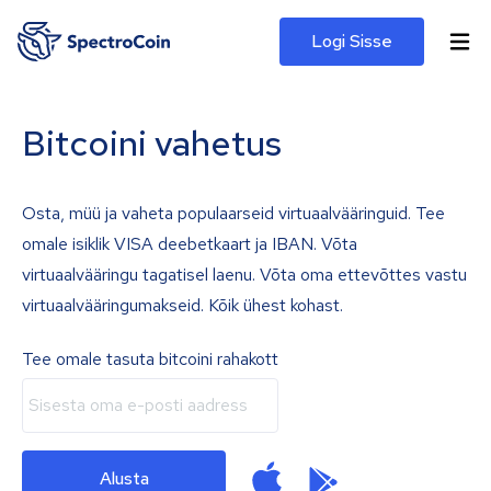
Logi Sisse
Bitcoini vahetus
Osta, müü ja vaheta populaarseid virtuaalvääringuid. Tee
omale isiklik VISA deebetkaart ja IBAN. Võta
virtuaalvääringu tagatisel laenu. Võta oma ettevõttes vastu
virtuaalvääringumakseid. Kõik ühest kohast.
Tee omale tasuta bitcoini rahakott
Alusta