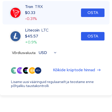
Tron
TRX
$
0.33
OSTA
-0.31%
Litecoin
LTC
$
45.57
OSTA
+0.9%
USD
Võrdlusvaluuta:
Kõikide krüptode hinnad
40+
Lisame uusi vääringuid regulaarselt ja teostame enne
põhjaliku taustakontrolli.