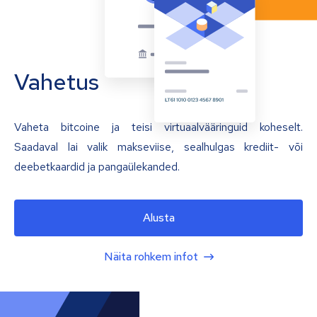
Vahetus
Vaheta bitcoine ja teisi virtuaalvääringuid koheselt.
Saadaval lai valik makseviise, sealhulgas krediit- või
deebetkaardid ja pangaülekanded.
Alusta
Näita rohkem infot