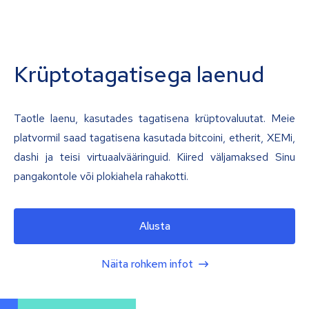
Krüptotagatisega laenud
Taotle laenu, kasutades tagatisena krüptovaluutat. Meie
platvormil saad tagatisena kasutada bitcoini, etherit, XEMi,
dashi ja teisi virtuaalvääringuid. Kiired väljamaksed Sinu
pangakontole või plokiahela rahakotti.
Alusta
Näita rohkem infot