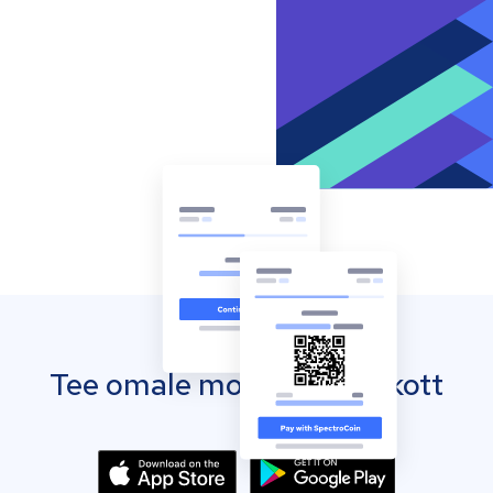
Tee omale mobiilne rahakott