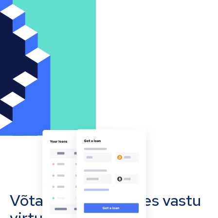
Võta oma ettevõttes vastu
virtuaalvääringuid