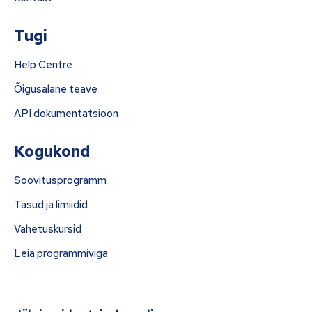
Tugi
Help Centre
Õigusalane teave
API dokumentatsioon
Kogukond
Soovitusprogramm
Tasud ja limiidid
Vahetuskursid
Leia programmiviga