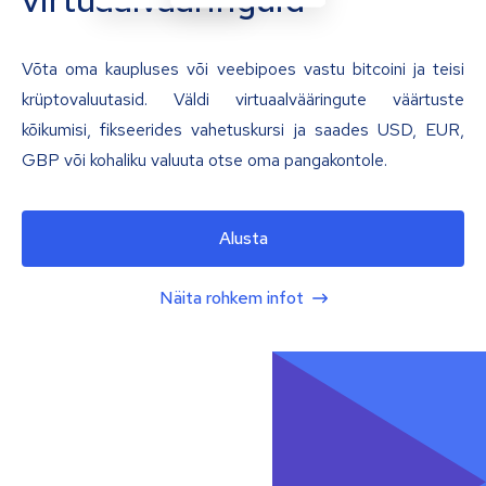
Võta oma kaupluses või veebipoes vastu bitcoini ja teisi
krüptovaluutasid. Väldi virtuaalvääringute väärtuste
kõikumisi, fikseerides vahetuskursi ja saades USD, EUR,
GBP või kohaliku valuuta otse oma pangakontole.
Alusta
Näita rohkem infot