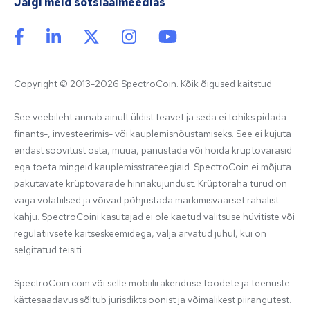
Jälgi meid sotsiaalmeedias
Copyright © 2013-2026 SpectroCoin. Kõik õigused kaitstud
See veebileht annab ainult üldist teavet ja seda ei tohiks pidada 
finants-, investeerimis- või kauplemisnõustamiseks. See ei kujuta 
endast soovitust osta, müüa, panustada või hoida krüptovarasid 
ega toeta mingeid kauplemisstrateegiaid. SpectroCoin ei mõjuta 
pakutavate krüptovarade hinnakujundust. Krüptoraha turud on 
väga volatiilsed ja võivad põhjustada märkimisväärset rahalist 
kahju. SpectroCoini kasutajad ei ole kaetud valitsuse hüvitiste või 
regulatiivsete kaitseskeemidega, välja arvatud juhul, kui on 
selgitatud teisiti.

SpectroCoin.com või selle mobiilirakenduse toodete ja teenuste 
kättesaadavus sõltub jurisdiktsioonist ja võimalikest piirangutest. 