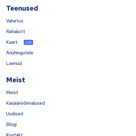
Teenused
Vahetus
Rahakott
Kaart
UUS
Äriühingutele
Laenud
Meist
Meist
Karjäärivõimalused
Uudised
Blogi
Kontakt