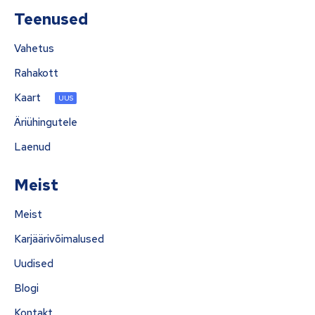
Teenused
Vahetus
Rahakott
Kaart
UUS
Äriühingutele
Laenud
Meist
Meist
Karjäärivõimalused
Uudised
Blogi
Kontakt