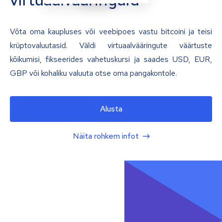
Võta oma kaupluses või veebipoes vastu bitcoini ja teisi
krüptovaluutasid. Väldi virtuaalvääringute väärtuste
kõikumisi, fikseerides vahetuskursi ja saades USD, EUR,
GBP või kohaliku valuuta otse oma pangakontole.
Alusta
Näita rohkem infot