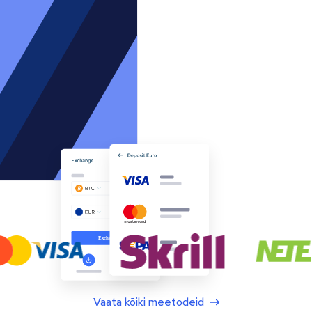
Vaata kõiki meetodeid