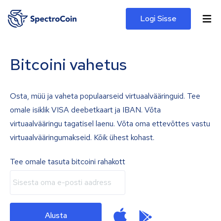
Logi Sisse
Bitcoini vahetus
Osta, müü ja vaheta populaarseid virtuaalvääringuid. Tee
omale isiklik VISA deebetkaart ja IBAN. Võta
virtuaalvääringu tagatisel laenu. Võta oma ettevõttes vastu
virtuaalvääringumakseid. Kõik ühest kohast.
Tee omale tasuta bitcoini rahakott
Alusta