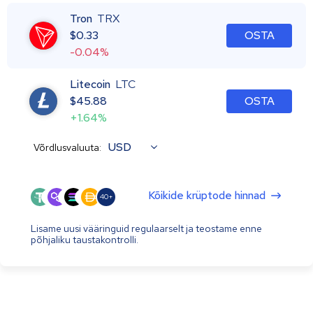
Tron
TRX
$
0.33
OSTA
-0.04%
Litecoin
LTC
$
45.88
OSTA
+1.64%
USD
Võrdlusvaluuta:
Kõikide krüptode hinnad
40+
Lisame uusi vääringuid regulaarselt ja teostame enne
põhjaliku taustakontrolli.