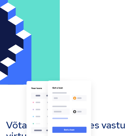
Võta oma ettevõttes vastu
virtuaalvääringuid