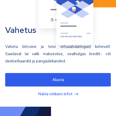
Vahetus
Vaheta bitcoine ja teisi virtuaalvääringuid koheselt.
Saadaval lai valik makseviise, sealhulgas krediit- või
deebetkaardid ja pangaülekanded.
Alusta
Näita rohkem infot