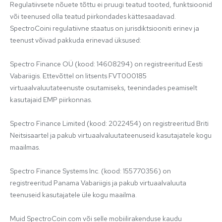
Regulatiivsete nõuete tõttu ei pruugi teatud tooted, funktsioonid 
või teenused olla teatud piirkondades kättesaadavad. 
SpectroCoini regulatiivne staatus on jurisdiktsiooniti erinev ja 
teenust võivad pakkuda erinevad üksused:

Spectro Finance OÜ (kood: 14608294) on registreeritud Eesti 
Vabariigis. Ettevõttel on litsents FVT000185 
virtuaalvaluutateenuste osutamiseks, teenindades peamiselt 
kasutajaid EMP piirkonnas.

Spectro Finance Limited (kood: 2022454) on registreeritud Briti 
Neitsisaartel ja pakub virtuaalvaluutateenuseid kasutajatele kogu 
maailmas.

Spectro Finance Systems Inc. (kood: 155770356) on 
registreeritud Panama Vabariigis ja pakub virtuaalvaluuta 
teenuseid kasutajatele üle kogu maailma.

Muid SpectroCoin.com või selle mobiilirakenduse kaudu 