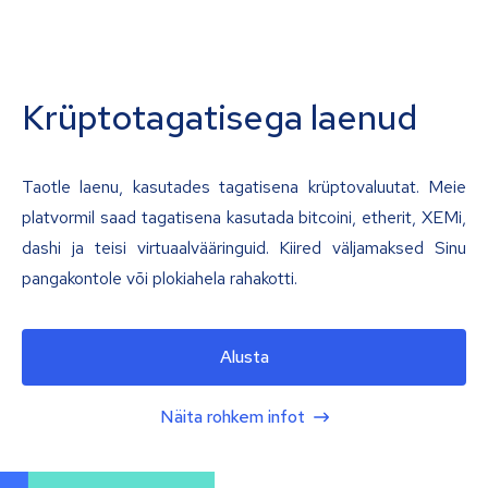
Krüptotagatisega laenud
Taotle laenu, kasutades tagatisena krüptovaluutat. Meie
platvormil saad tagatisena kasutada bitcoini, etherit, XEMi,
dashi ja teisi virtuaalvääringuid. Kiired väljamaksed Sinu
pangakontole või plokiahela rahakotti.
Alusta
Näita rohkem infot