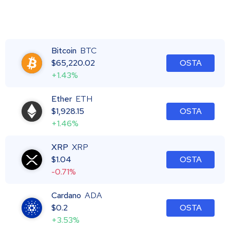
Bitcoin
BTC
$
65,220.02
OSTA
+1.43%
Ether
ETH
$
1,928.15
OSTA
+1.46%
XRP
XRP
$
1.04
OSTA
-0.71%
Cardano
ADA
$
0.2
OSTA
+3.53%