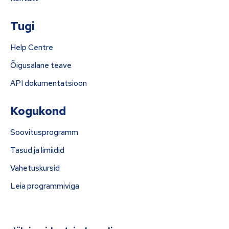
Tugi
Help Centre
Õigusalane teave
API dokumentatsioon
Kogukond
Soovitusprogramm
Tasud ja limiidid
Vahetuskursid
Leia programmiviga