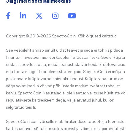
Jälgi meid sotsiaalmeedias
Copyright © 2013-2026 SpectroCoin. Kõik õigused kaitstud
See veebileht annab ainult üldist teavet ja seda ei tohiks pidada 
finants-, investeerimis- või kauplemisnõustamiseks. See ei kujuta 
endast soovitust osta, müüa, panustada või hoida krüptovarasid 
ega toeta mingeid kauplemisstrateegiaid. SpectroCoin ei mõjuta 
pakutavate krüptovarade hinnakujundust. Krüptoraha turud on 
väga volatiilsed ja võivad põhjustada märkimisväärset rahalist 
kahju. SpectroCoini kasutajad ei ole kaetud valitsuse hüvitiste või 
regulatiivsete kaitseskeemidega, välja arvatud juhul, kui on 
selgitatud teisiti.

SpectroCoin.com või selle mobiilirakenduse toodete ja teenuste 
kättesaadavus sõltub jurisdiktsioonist ja võimalikest piirangutest. 