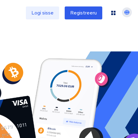
e
Logi sisse
Registreeru