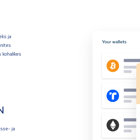
eks ja
onites
 kohalikes
N
isse- ja