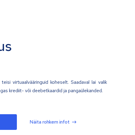
us
teisi virtuaalvääringuid koheselt. Saadaval lai valik
lgas krediit- või deebetkaardid ja pangaülekanded.
Näita rohkem infot