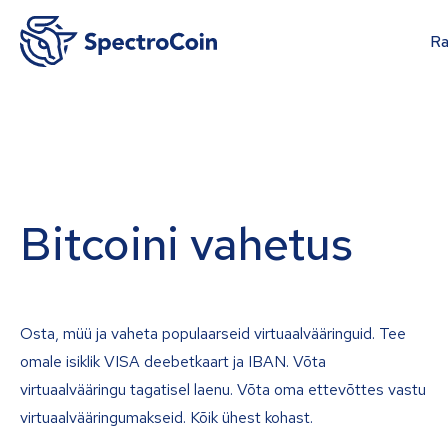
Ra
Bitcoini vahetus
Osta, müü ja vaheta populaarseid virtuaalvääringuid. Tee
omale isiklik VISA deebetkaart ja IBAN. Võta
virtuaalvääringu tagatisel laenu. Võta oma ettevõttes vastu
virtuaalvääringumakseid. Kõik ühest kohast.