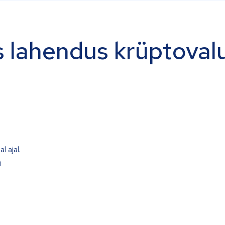
 lahendus krüptoval
l ajal.
i