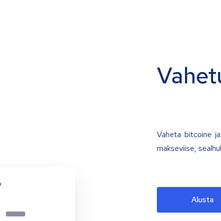
Vahet
Vaheta bitcoine ja 
makseviise, sealhu
Alusta