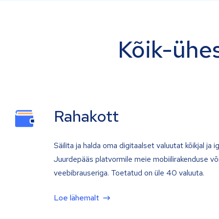
Kõik-ühes
Rahakott
Säilita ja halda oma digitaalset valuutat kõikjal ja iga
Juurdepääs platvormile meie mobiilirakenduse võ
veebibrauseriga. Toetatud on üle 40 valuuta.
Loe lähemalt