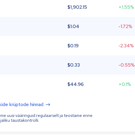
$
1,902.15
+1.55%
$
1.04
-1.72%
$
0.19
-2.34%
$
0.33
-0.55%
$
44.96
+0.1%
kide krüptode hinnad
ame uusi vääringuid regulaarselt ja teostame enne
aliku taustakontrolli.