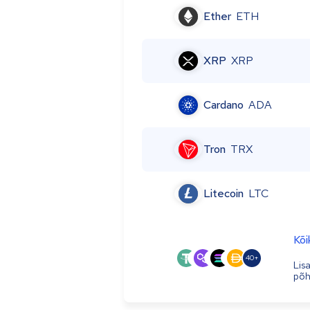
Ether
ETH
XRP
XRP
Cardano
ADA
Tron
TRX
Litecoin
LTC
Kõi
40+
Lis
põhj