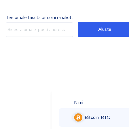
Tee omale tasuta bitcoini rahakott
Alusta
Nimi
Bitcoin
BTC