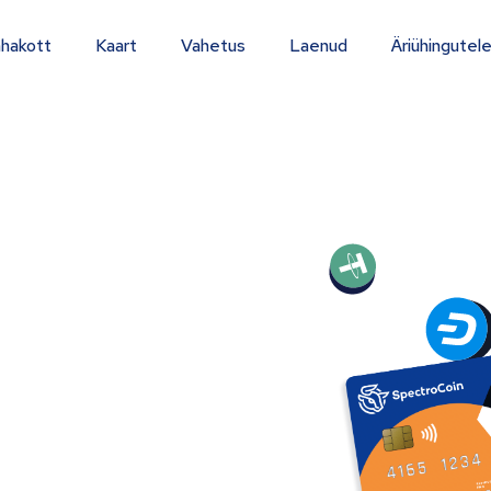
hakott
Kaart
Vahetus
Laenud
Äriühingutel